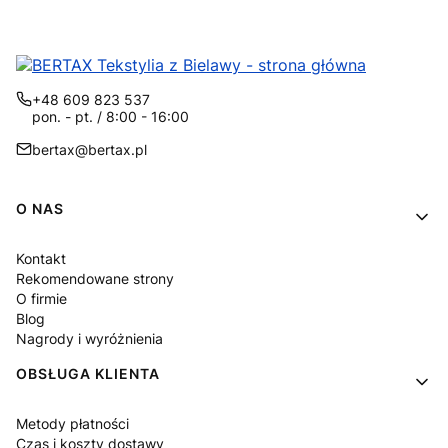
+48 609 823 537
pon. - pt. / 8:00 - 16:00
bertax@bertax.pl
Linki w stopce
O NAS
Kontakt
Rekomendowane strony
O firmie
Blog
Nagrody i wyróżnienia
OBSŁUGA KLIENTA
Metody płatności
Czas i koszty dostawy