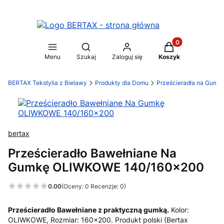
Produkty w koszy
Otwórz wyszukiwarkę
Menu
Szukaj
Zaloguj się
Koszyk
BERTAX Tekstylia z Bielawy
Produkty dla Domu
Prześcieradła na Gumk
bertax
Prześcieradło Bawełniane Na
Gumkę OLIWKOWE 140/160x200
0.00
(Oceny: 0 Recenzje: 0)
Prześcieradło Bawełniane z praktyczną gumką.
Kolor:
OLIWKOWE, Rozmiar: 160x200. Produkt polski (Bertax