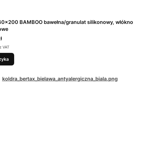
140x200 BAMBOO bawełna/granulat silikonowy, włókno
owe
ł
z VAT
zyka