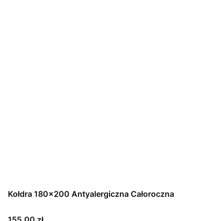
Kołdra 180x200 Antyalergiczna Całoroczna
Cena
155,00 zł