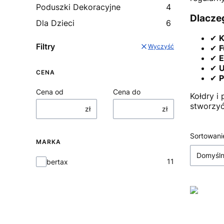
Poduszki Dekoracyjne
4
Dlacze
Dla Dzieci
6
✔
K
Filtry
Wyczyść
✔
F
✔
E
✔
U
CENA
✔
P
Cena od
Cena do
Kołdry i
stworzyć
zł
zł
Lista
Sortowani
MARKA
Domyśl
Marka
11
bertax