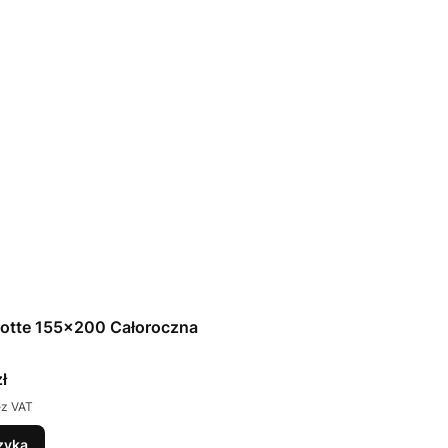
rotte 155x200 Całoroczna
ł
ez VAT
zyka