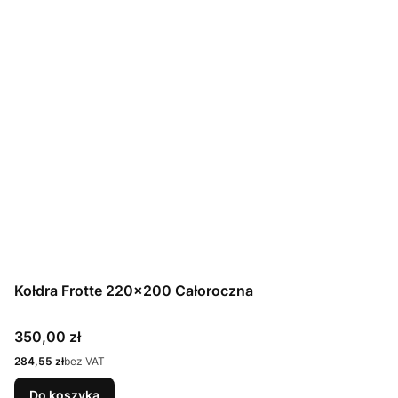
Kołdra Frotte 220x200 Całoroczna
Cena
350,00 zł
Cena
284,55 zł
bez VAT
Do koszyka