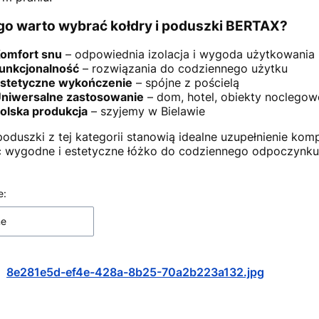
go warto wybrać kołdry i poduszki BERTAX?
omfort snu
– odpowiednia izolacja i wygoda użytkowania
unkcjonalność
– rozwiązania do codziennego użytku
stetyczne wykończenie
– spójne z pościelą
niwersalne zastosowanie
– dom, hotel, obiekty noclegow
olska produkcja
– szyjemy w Bielawie
 poduszki z tej kategorii stanowią idealne uzupełnienie kom
 wygodne i estetyczne łóżko do codziennego odpoczynku
 produktów
e:
ne