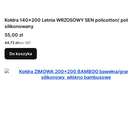
Kołdra 140x200 Letnia WRZOSOWY SEN policotton/ poliester
silikonowany
Cena
55,00 zł
Cena
44,72 zł
bez VAT
Do koszyka