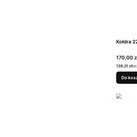
Kołdra 
Cena
170,00 z
Cena
138,21 zł
be
Do kos