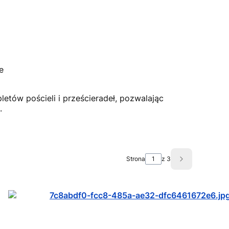
e
pletów pościeli i prześcieradeł, pozwalając
.
Strona
z 3
Następne pro