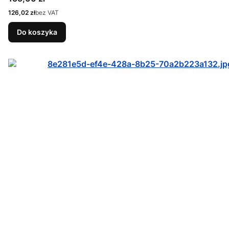
Cena
126,02 zł
bez VAT
Do koszyka