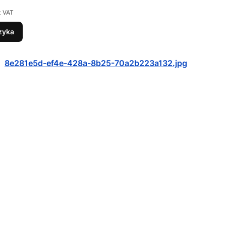
z VAT
zyka