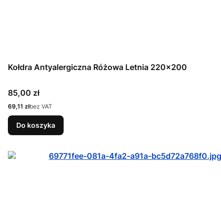
Kołdra Antyalergiczna Różowa Letnia 220x200
Cena
85,00 zł
Cena
69,11 zł
bez VAT
Do koszyka