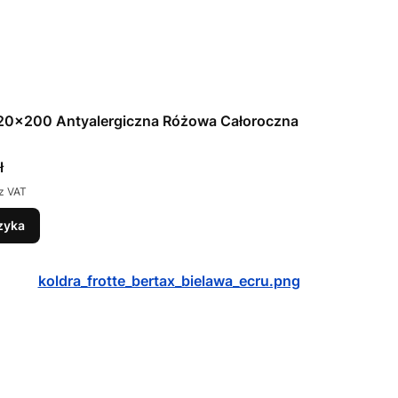
220x200 Antyalergiczna Różowa Całoroczna
ł
z VAT
zyka