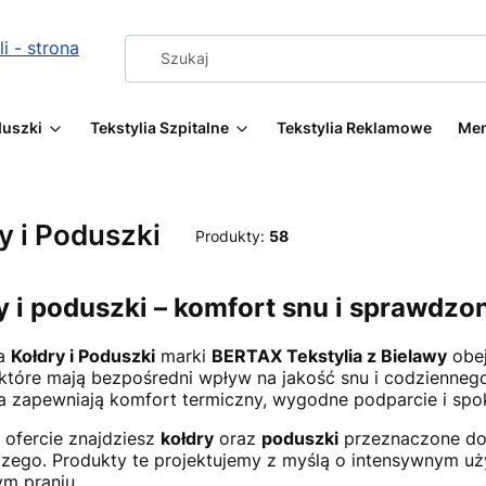
duszki
Tekstylia Szpitalne
Tekstylia Reklamowe
Me
y i Poduszki
Produkty:
58
y i poduszki – komfort snu i sprawdzo
ia
Kołdry i Poduszki
marki
BERTAX Tekstylia z Bielawy
obej
, które mają bezpośredni wpływ na jakość snu i codzienn
 zapewniają komfort termiczny, wygodne podparcie i spoko
 ofercie znajdziesz
kołdry
oraz
poduszki
przeznaczone do
zego. Produkty te projektujemy z myślą o intensywnym użyt
ym praniu.