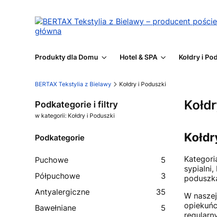
Produkty dla Domu
Hotel & SPA
Kołdry i Po
BERTAX Tekstylia z Bielawy
Kołdry i Poduszki
Kołdr
Podkategorie i filtry
w kategorii: Kołdry i Poduszki
Kołdr
Podkategorie
Kategor
Puchowe
5
sypialni
Półpuchowe
3
poduszka
Antyalergiczne
35
W naszej
opiekuńc
Bawełniane
5
regularn