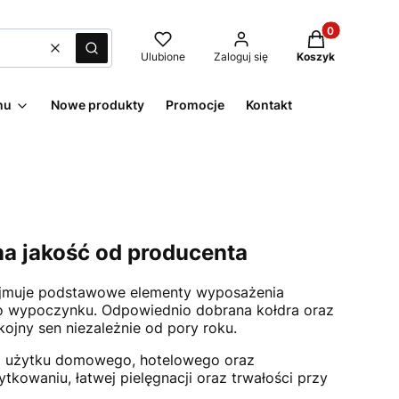
Produkty w kos
Wyczyść
Szukaj
Ulubione
Zaloguj się
Koszyk
nu
Nowe produkty
Promocje
Kontakt
na jakość od producenta
muje podstawowe elementy wyposażenia
ego wypoczynku. Odpowiednio dobrana kołdra oraz
jny sen niezależnie od pory roku.
 użytku domowego, hotelowego oraz
kowaniu, łatwej pielęgnacji oraz trwałości przy