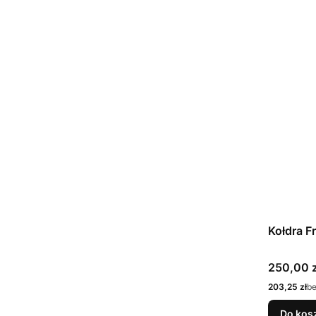
Kołdra F
Cena
250,00 z
Cena
203,25 zł
b
Do kos