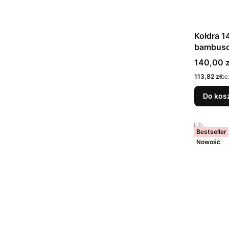
Kołdra 
bambus
Cena
140,00 z
Cena
113,82 zł
be
Do kos
Bestseller
Nowość