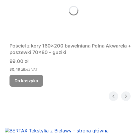
Pościel z kory 160x200 bawełniana Polna Akwarela + 
poszewki 70x80 – guziki
Cena
99,00 zł
Cena
80,49 zł
bez VAT
Do koszyka