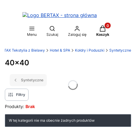
Produkty w koszy
Otwórz wyszukiwarkę
Menu
Szukaj
Zaloguj się
Koszyk
ERTAX Tekstylia z Bielawy
Hotel & SPA
Kołdry i Poduszki
Syntetyczne
40x40
Syntetyczne
Filtry
Produkty:
Brak
Lista produktów
W tej kategorii nie ma obecnie żadnych produktów