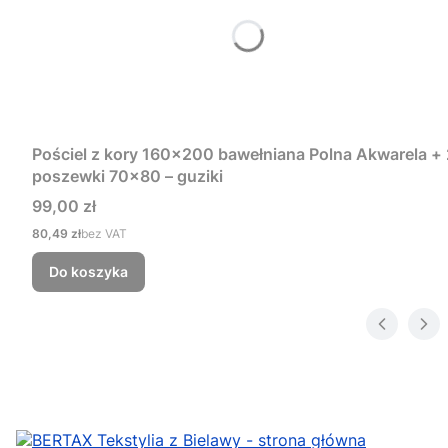
Pościel z kory 160x200 bawełniana Polna Akwarela + 
poszewki 70x80 – guziki
Cena
99,00 zł
Cena
80,49 zł
bez VAT
Do koszyka