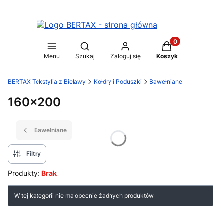
Produkty w koszy
Otwórz wyszukiwarkę
Menu
Szukaj
Zaloguj się
Koszyk
BERTAX Tekstylia z Bielawy
Kołdry i Poduszki
Bawełniane
160x200
Bawełniane
Filtry
Produkty:
Brak
Lista produktów
W tej kategorii nie ma obecnie żadnych produktów