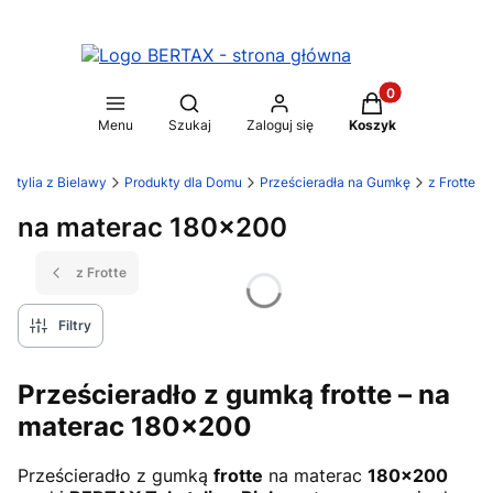
Produkty w koszy
Otwórz wyszukiwarkę
Menu
Szukaj
Zaloguj się
Koszyk
stylia z Bielawy
Produkty dla Domu
Prześcieradła na Gumkę
z Frotte
na materac 180x200
z Frotte
Filtry
Prześcieradło z gumką frotte – na
materac 180×200
Prześcieradło z gumką
frotte
na materac
180×200