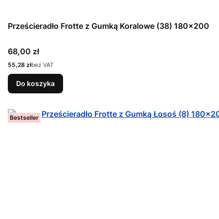
Prześcieradło Frotte z Gumką Koralowe (38) 180x200
Cena
68,00 zł
Cena
55,28 zł
bez VAT
Do koszyka
Bestseller