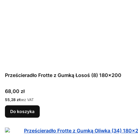
Prześcieradło Frotte z Gumką Łosoś (8) 180x200
Cena
68,00 zł
Cena
55,28 zł
bez VAT
Do koszyka