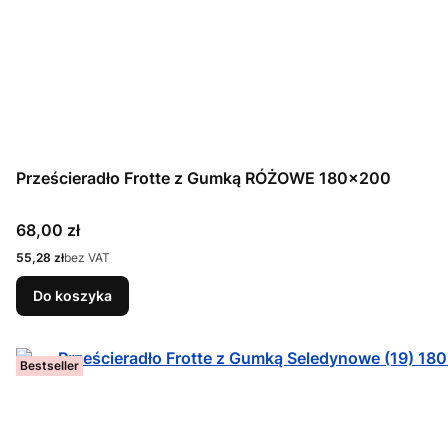
Prześcieradło Frotte z Gumką RÓŻOWE 180x200
Cena
68,00 zł
Cena
55,28 zł
bez VAT
Do koszyka
Bestseller