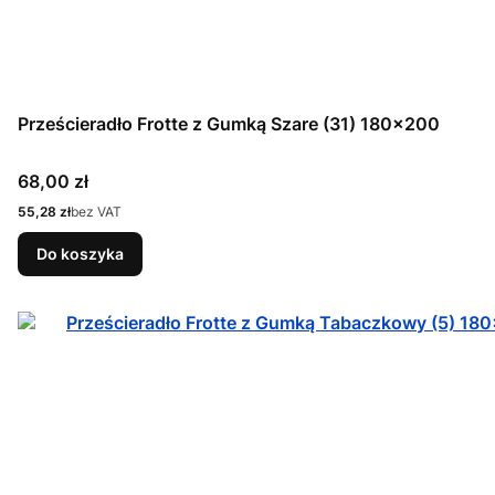
Prześcieradło Frotte z Gumką Szare (31) 180x200
Cena
68,00 zł
Cena
55,28 zł
bez VAT
Do koszyka