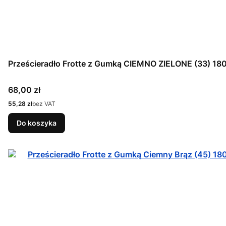
Prześcieradło Frotte z Gumką CIEMNO ZIELONE (33) 1
Cena
68,00 zł
Cena
55,28 zł
bez VAT
Do koszyka