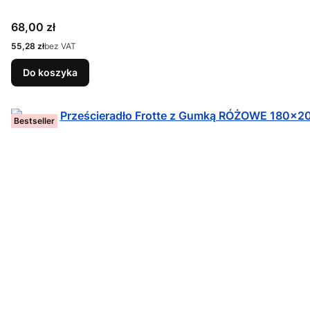
Cena
68,00 zł
Cena
55,28 zł
bez VAT
Do koszyka
Bestseller