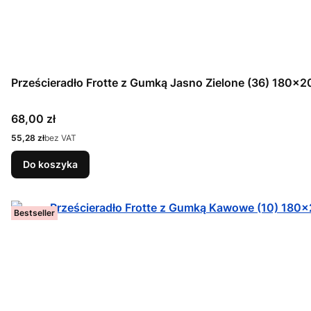
Prześcieradło Frotte z Gumką Jasno Zielone (36) 180x2
Cena
68,00 zł
Cena
55,28 zł
bez VAT
Do koszyka
Bestseller