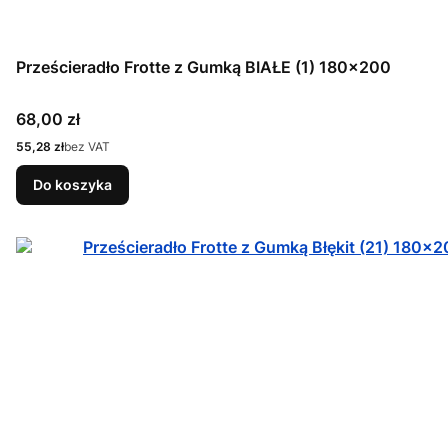
Prześcieradło Frotte z Gumką BIAŁE (1) 180x200
Cena
68,00 zł
Cena
55,28 zł
bez VAT
Do koszyka