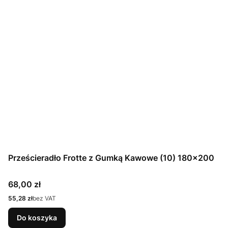
Prześcieradło Frotte z Gumką Kawowe (10) 180x200
Cena
68,00 zł
Cena
55,28 zł
bez VAT
Do koszyka