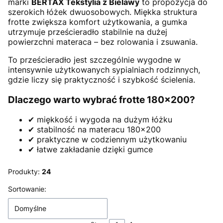
marki
BERTAX Tekstylia z Bielawy
to propozycja do
szerokich łóżek dwuosobowych. Miękka struktura
frotte zwiększa komfort użytkowania, a gumka
utrzymuje prześcieradło stabilnie na dużej
powierzchni materaca – bez rolowania i zsuwania.
To prześcieradło jest szczególnie wygodne w
intensywnie użytkowanych sypialniach rodzinnych,
gdzie liczy się praktyczność i szybkość ścielenia.
Dlaczego warto wybrać frotte 180×200?
✔ miękkość i wygoda na dużym łóżku
✔ stabilność na materacu 180×200
✔ praktyczne w codziennym użytkowaniu
✔ łatwe zakładanie dzięki gumce
Produkty:
24
Lista produktów
Sortowanie:
Domyślne