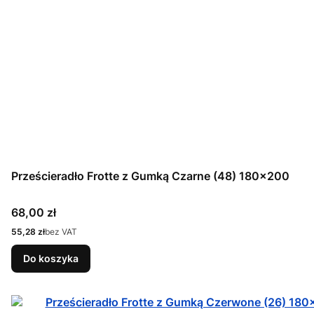
Prześcieradło Frotte z Gumką Czarne (48) 180x200
Cena
68,00 zł
Cena
55,28 zł
bez VAT
Do koszyka