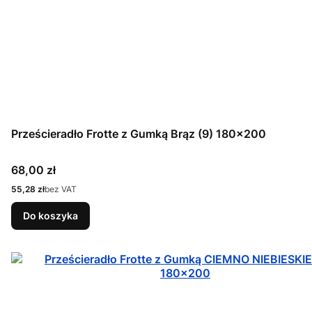
Prześcieradło Frotte z Gumką Brąz (9) 180x200
Cena
68,00 zł
Cena
55,28 zł
bez VAT
Do koszyka