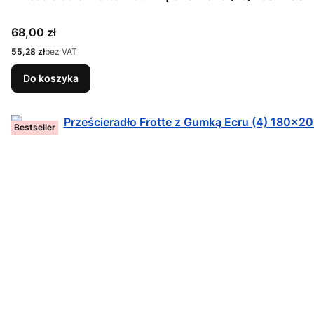
Cena
68,00 zł
Cena
55,28 zł
bez VAT
Do koszyka
Bestseller