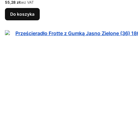
Cena
55,28 zł
bez VAT
Do koszyka