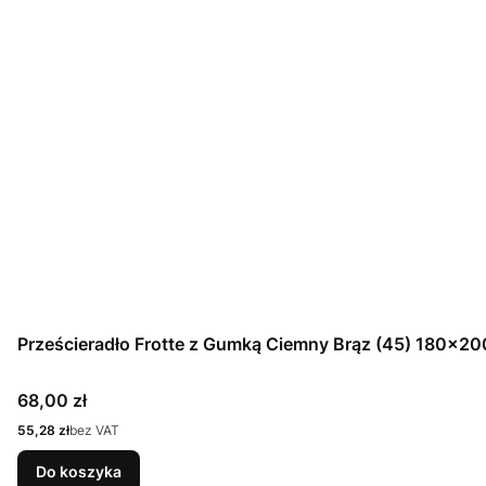
Prześcieradło Frotte z Gumką Ciemny Brąz (45) 180x20
Cena
68,00 zł
Cena
55,28 zł
bez VAT
Do koszyka