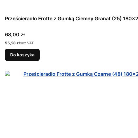
Prześcieradło Frotte z Gumką Ciemny Granat (25) 180x
Cena
68,00 zł
Cena
55,28 zł
bez VAT
Do koszyka