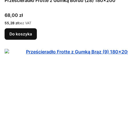
Prześcieradło Frotte z Gumką Bordo (28) 180x200
Cena
68,00 zł
Cena
55,28 zł
bez VAT
Do koszyka