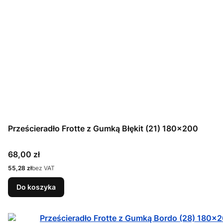
Prześcieradło Frotte z Gumką Błękit (21) 180x200
Cena
68,00 zł
Cena
55,28 zł
bez VAT
Do koszyka