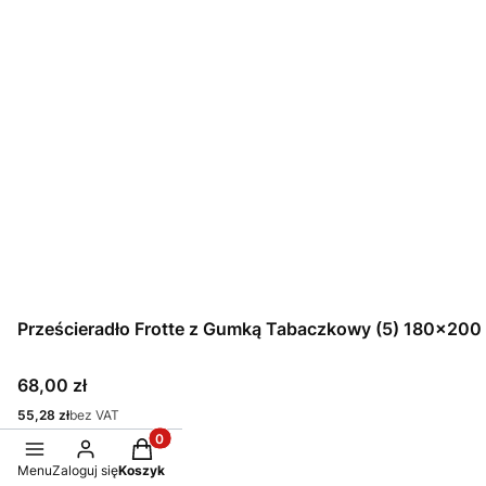
Prześcieradło Frotte z Gumką Tabaczkowy (5) 180x200
Cena
68,00 zł
Cena
55,28 zł
bez VAT
Produkty w koszyku: 0. Zobacz szczegóły
Do koszyka
Menu
Zaloguj się
Koszyk