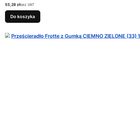
Cena
55,28 zł
bez VAT
Do koszyka