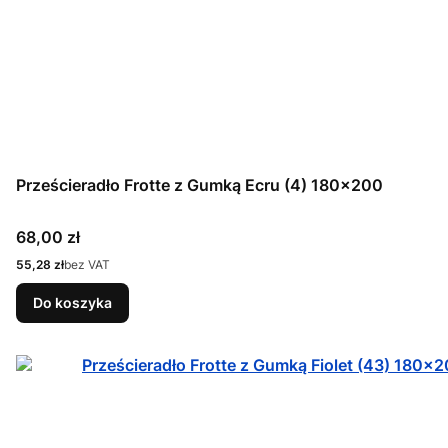
Prześcieradło Frotte z Gumką Ecru (4) 180x200
Cena
68,00 zł
Cena
55,28 zł
bez VAT
Do koszyka