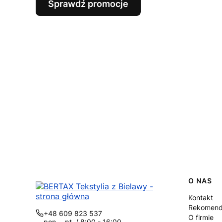
Sprawdź promocje
Linki
O NAS
Kontakt
Rekomend
+48 609 823 537
O firmie
pon. - pt. / 8:00 - 16:00