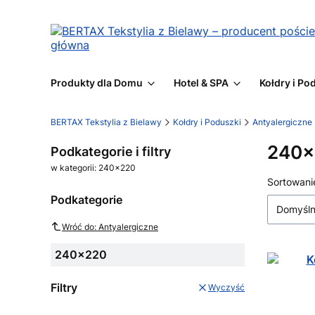
Produkty dla Domu
Hotel & SPA
Kołdry i Po
BERTAX Tekstylia z Bielawy
Kołdry i Poduszki
Antyalergiczne
240x
Podkategorie i filtry
w kategorii: 240x220
Lista
Sortowani
Podkategorie
Domyśl
Wróć do: Antyalergiczne
240x220
Filtry
Wyczyść