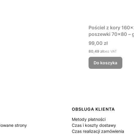
Pościel z kory 160
poszewki 70x80 – g
Cena
99,00 zł
Cena
80,49 zł
bez VAT
Do koszyka
 w stopce
OBSŁUGA KLIENTA
Metody płatności
owane strony
Czas i koszty dostawy
Czas realizacji zamówienia