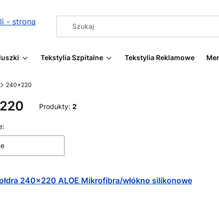
duszki
Tekstylia Szpitalne
Tekstylia Reklamowe
Me
240x220
220
Produkty:
2
 produktów
e:
ne