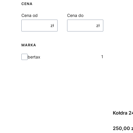
CENA
Cena od
Cena do
zł
zł
MARKA
Marka
1
bertax
Kołdra 2
Cena
250,00 z