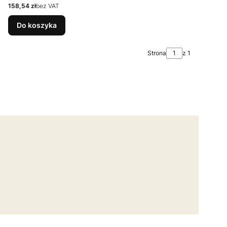
Cena
158,54 zł
bez VAT
Do koszyka
Strona
z 1