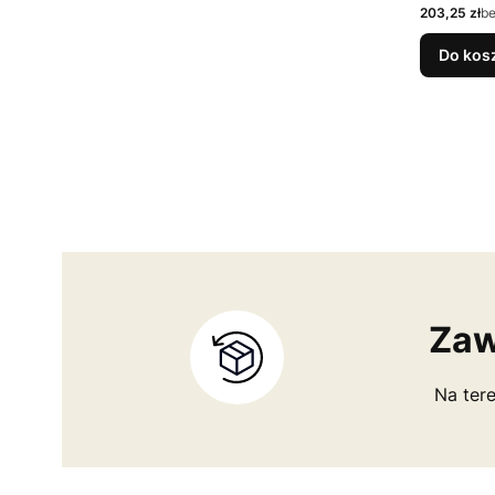
Cena
203,25 zł
b
Do kos
Zaw
Na tere