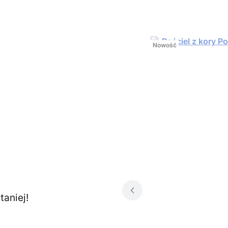
Nowość
aniej!