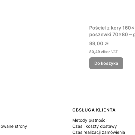
Pościel z kory 160
poszewki 70x80 – g
Cena
99,00 zł
Cena
80,49 zł
bez VAT
Do koszyka
 w stopce
OBSŁUGA KLIENTA
Metody płatności
owane strony
Czas i koszty dostawy
Czas realizacji zamówienia