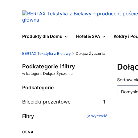
Produkty dla Domu
Hotel & SPA
Kołdry i Po
BERTAX Tekstylia z Bielawy
Dołącz Życzenia
Dołą
Podkategorie i filtry
w kategorii: Dołącz Życzenia
Lista
Sortowani
Podkategorie
Domyśl
Bilecieki prezentowe
1
Filtry
Wyczyść
CENA