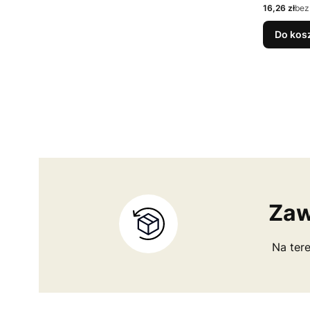
Cena
16,26 zł
bez
Do kos
Zaw
Na tere