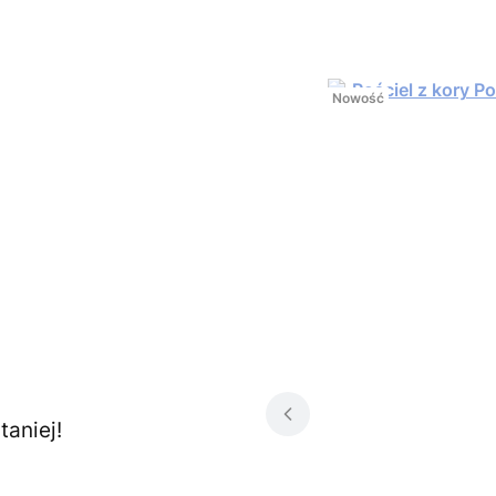
Nowość
aniej!