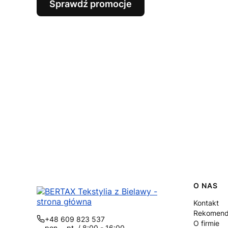
Sprawdź promocje
Linki
O NAS
Kontakt
Rekomend
+48 609 823 537
O firmie
pon. - pt. / 8:00 - 16:00