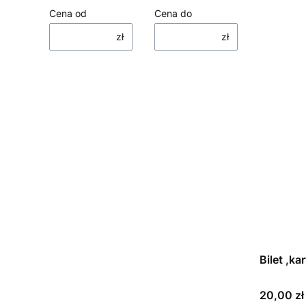
Cena od
Cena do
zł
zł
Bilet ,ka
Cena
20,00 zł