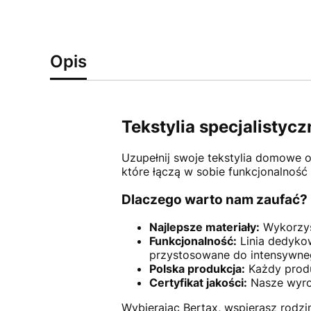
Opis
Tekstylia specjalistyc
Uzupełnij swoje tekstylia domowe 
które łączą w sobie funkcjonalność
Dlaczego warto nam zaufać?
Najlepsze materiały:
Wykorzyst
Funkcjonalność:
Linia dedykow
przystosowane do intensywne
Polska produkcja:
Każdy produ
Certyfikat jakości:
Nasze wyro
Wybierając Bertax, wspierasz rodzi