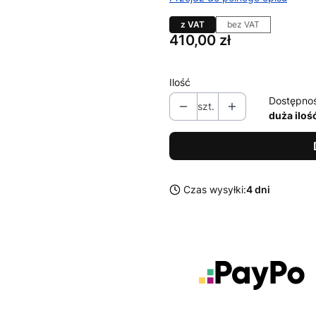
z VAT
bez VAT
Cena
410,00 zł
Ilość
Dostępno
szt.
duża iloś
Czas wysyłki:
4 dni