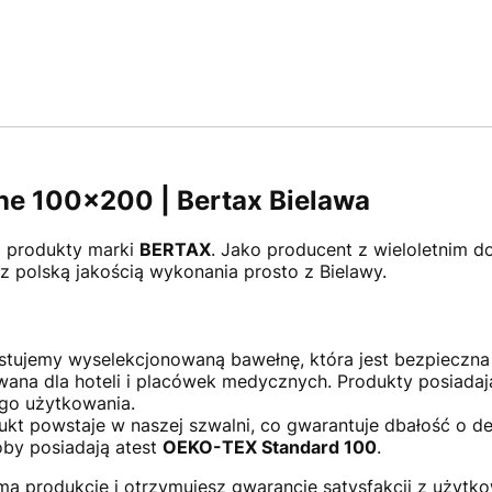
zne 100x200 | Bertax Bielawa
o produkty marki
BERTAX
. Jako producent z wieloletnim 
 z polską jakością wykonania prosto z Bielawy.
ujemy wyselekcjonowaną bawełnę, która jest bezpieczna d
ana dla hoteli i placówek medycznych. Produkty posiadają
go użytkowania.
kt powstaje w naszej szwalni, co gwarantuje dbałość o de
by posiadają atest
OEKO-TEX Standard 100
.
mą produkcję i otrzymujesz gwarancję satysfakcji z użytko