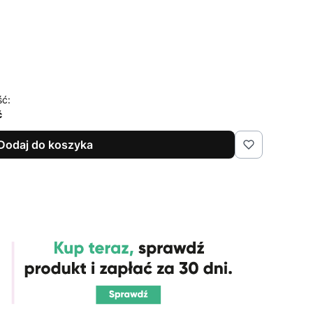
ść:
ć
Dodaj do koszyka