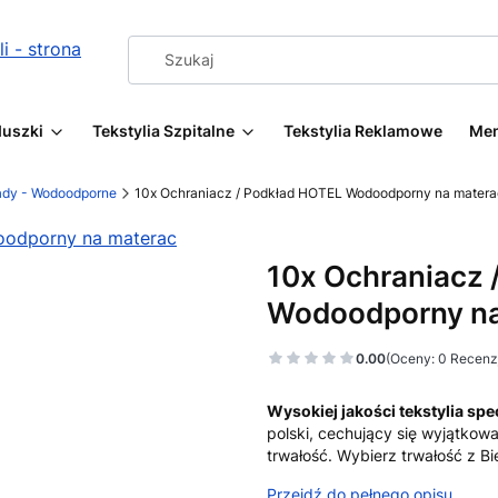
duszki
Tekstylia Szpitalne
Tekstylia Reklamowe
Me
ady - Wodoodporne
10x Ochraniacz / Podkład HOTEL Wodoodporny na mater
10x Ochraniacz 
Wodoodporny na
0.00
(Oceny: 0 Recenzj
Wysokiej jakości tekstylia sp
polski, cechujący się wyjątkow
trwałość. Wybierz trwałość z Bi
Przejdź do pełnego opisu