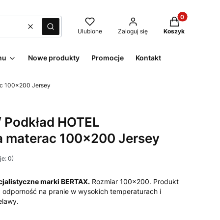
Produkty w kos
Wyczyść
Szukaj
Ulubione
Zaloguj się
Koszyk
nu
Nowe produkty
Promocje
Kontakt
ac 100x200 Jersey
/ Podkład HOTEL
 materac 100x200 Jersey
e: 0)
ecjalistyczne marki BERTAX.
Rozmiar 100x200. Produkt
a odporność na pranie w wysokich temperaturach i
elawy.