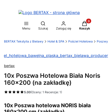
Produkty w koszy
Otwórz wyszukiwarkę
Menu
Szukaj
Zaloguj się
Koszyk
BERTAX Tekstylia z Bielawy
Hotel & SPA
Pościel Hotelowa
Poszwy
bertax
10x Poszwa Hotelowa Biała Noris
160x200 (na zakładkę)
5.00
(Oceny: 1 Recenzje: 1)
10x Poszwa hotelowa NORIS biała
160×200 cm (zakładka)