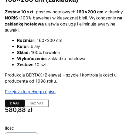
Zestaw 10 szt.
poszew hotelowych
160×200 cm
z tkaniny
NORIS
(100% bawełna) w klasycznej bieli. Wykończenie
na
zakładkę hotelową
ułatwia obsługę i eliminuje awaryjne
suwaki.
Rozmiar:
160×200 cm
Kolor:
biały
Skład:
100% bawełna
Wykończenie:
zakładka hotelowa
Zestaw:
10 szt.
Produkcja BERTAX (Bielawa) – szycie i kontrola jakości u
producenta od 1998 roku.
Przejdź do pełnego opisu
z VAT
bez VAT
Cena
580,88 zł
Ilość