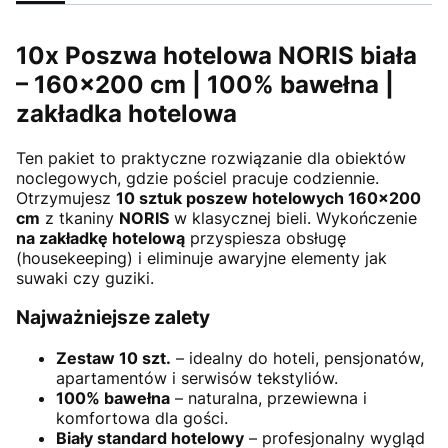
10x Poszwa hotelowa NORIS biała
– 160×200 cm | 100% bawełna |
zakładka hotelowa
Ten pakiet to praktyczne rozwiązanie dla obiektów
noclegowych, gdzie pościel pracuje codziennie.
Otrzymujesz
10 sztuk poszew hotelowych 160×200
cm
z tkaniny
NORIS
w klasycznej bieli. Wykończenie
na zakładkę hotelową
przyspiesza obsługę
(housekeeping) i eliminuje awaryjne elementy jak
suwaki czy guziki.
Najważniejsze zalety
Zestaw 10 szt.
– idealny do hoteli, pensjonatów,
apartamentów i serwisów tekstyliów.
100% bawełna
– naturalna, przewiewna i
komfortowa dla gości.
Biały standard hotelowy
– profesjonalny wygląd