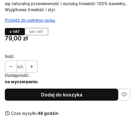
się naturalną przewiewność i wysoką trwałość 100% bawełny.
Wyjątkowa trwałość i styl.
Przejdź do pełnego opisu
z VAT
bez VAT
Cena
79,00 zł
Ilość
szt.
Dostępność:
na wyczerpaniu
Dodaj do koszyka
Czas wysyłki:
48 godzin