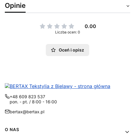
Opinie
0.00
Liczba ocen: 0
Oceń i opisz
+48 609 823 537
pon. - pt. / 8:00 - 16:00
bertax@bertax.pl
Linki w stopce
O NAS