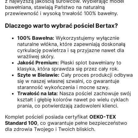
z najwyższą jakością surowców. Wybierając model
bawełniana, stawiają Państwo na naturalną
przewiewność i wysoką trwałość 100% bawełny.
Dlaczego warto wybrać pościel Bertax?
100% Bawełna:
Wykorzystujemy wyłącznie
naturalne włókna, które zapewniają doskonałą
cyrkulację powietrza i są przyjazne nawet dla
wrażliwej skóry.
Jakość Premium:
Płaski splot bawełniany to
klasyka, która sprawdza się przez cały rok.
Szyte w Bielawie:
Cały proces produkcji odbywa
się w naszej własnej szwalni, co gwarantuje
staranność wykończenia i mocne szwy.
Trwałość na lata:
Nasza pościel zachowuje swój
kształt i głębię kolorów nawet po wielu cyklach
prania, co potwierdzają zadowoleni klienci.
Komplet pościeli posiada certyfikat
OEKO-TEX
Standard 100
, co gwarantuje pełne bezpieczeństwo
dla zdrowia Twojego i Twoich bliskich.