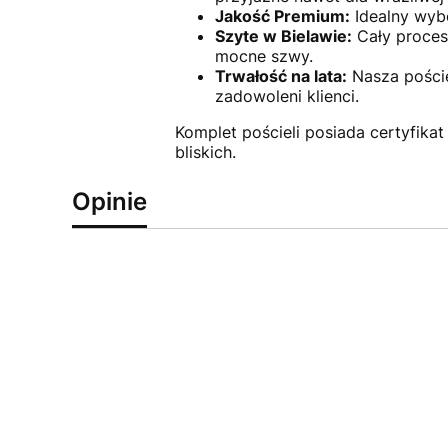
Jakość Premium:
Idealny wybó
Szyte w Bielawie:
Cały proces 
mocne szwy.
Trwałość na lata:
Nasza poście
zadowoleni klienci.
Komplet pościeli posiada certyfika
bliskich.
Opinie