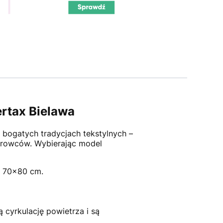
ertax Bielawa
o bogatych tradycjach tekstylnych –
surowców. Wybierając model
i 70×80 cm.
cyrkulację powietrza i są