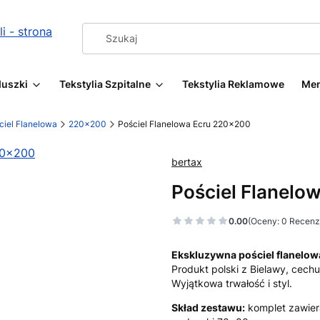
duszki
Tekstylia Szpitalne
Tekstylia Reklamowe
Me
ciel Flanelowa
220x200
Pościel Flanelowa Ecru 220x200
bertax
Pościel Flanelo
0.00
(Oceny: 0 Recenzj
Ekskluzywna pościel flanelow
Produkt polski z Bielawy, cechu
Wyjątkowa trwałość i styl.
Skład zestawu:
komplet zawier