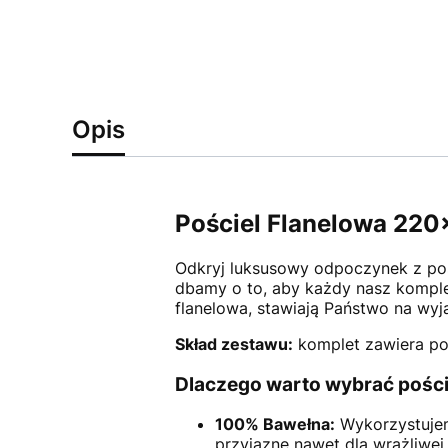
Opis
Pościel Flanelowa 220x
Odkryj luksusowy odpoczynek z po
dbamy o to, aby każdy nasz komple
flanelowa, stawiają Państwo na wyją
Skład zestawu:
komplet zawiera po
Dlaczego warto wybrać pości
100% Bawełna:
Wykorzystujemy
przyjazne nawet dla wrażliwej 