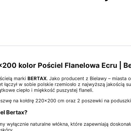
200 kolor Pościel Flanelowa Ecru | B
ścielą marki
BERTAX
. Jako producent z Bielawy – miasta 
t łączył w sobie polskie rzemiosło z najwyższą jakością 
tkowe ciepło i miękkość puszystej flaneli.
szwę na kołdrę 220×200 cm oraz 2 poszewki na poduszk
el Bertax?
 wyłącznie naturalne włókna, które zapewniają doskonałą 
skóry.