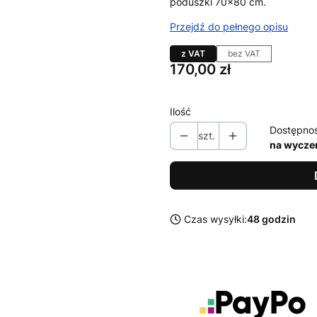
poduszki 70×80 cm.
Przejdź do pełnego opisu
z VAT
bez VAT
Cena
170,00 zł
Ilość
Dostępno
szt.
na wycze
Czas wysyłki:
48 godzin