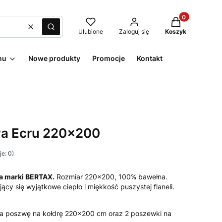
Produkty w kos
Wyczyść
Szukaj
Ulubione
Zaloguj się
Koszyk
nu
Nowe produkty
Promocje
Kontakt
wa Ecru 220x200
e: 0)
a marki BERTAX.
Rozmiar 220x200, 100% bawełna.
jący się wyjątkowe ciepło i miękkość puszystej flaneli.
a poszwę na kołdrę 220×200 cm oraz 2 poszewki na