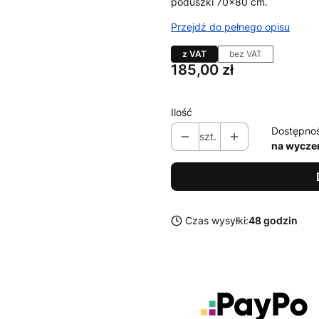
poduszki 70×80 cm.
Przejdź do pełnego opisu
z VAT
bez VAT
Cena
185,00 zł
Ilość
Dostępno
szt.
na wycze
Czas wysyłki:
48 godzin