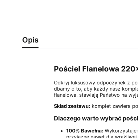
Opis
Pościel Flanelowa 220x
Odkryj luksusowy odpoczynek z po
dbamy o to, aby każdy nasz komple
flanelowa, stawiają Państwo na wyją
Skład zestawu:
komplet zawiera po
Dlaczego warto wybrać pości
100% Bawełna:
Wykorzystujemy
przyjazne nawet dla wrażliwej 