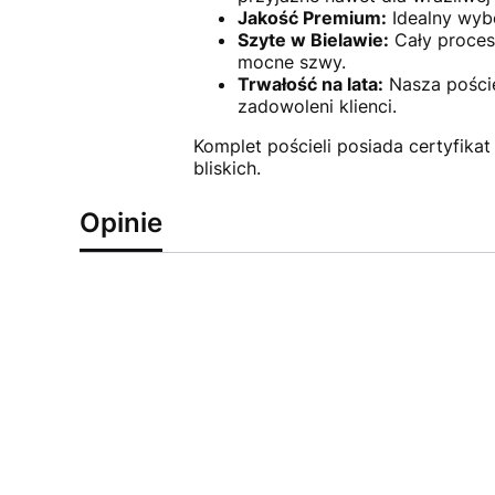
Jakość Premium:
Idealny wybó
Szyte w Bielawie:
Cały proces 
mocne szwy.
Trwałość na lata:
Nasza poście
zadowoleni klienci.
Komplet pościeli posiada certyfika
bliskich.
Opinie