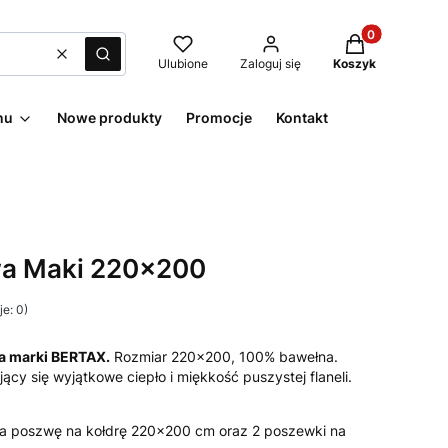
Produkty w kos
Wyczyść
Szukaj
Ulubione
Zaloguj się
Koszyk
nu
Nowe produkty
Promocje
Kontakt
wa Maki 220x200
e: 0)
a marki BERTAX.
Rozmiar 220x200, 100% bawełna.
jący się wyjątkowe ciepło i miękkość puszystej flaneli.
a poszwę na kołdrę 220×200 cm oraz 2 poszewki na