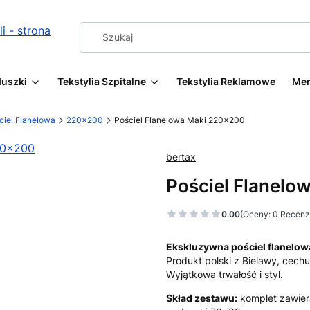
duszki
Tekstylia Szpitalne
Tekstylia Reklamowe
Me
ciel Flanelowa
220x200
Pościel Flanelowa Maki 220x200
bertax
Pościel Flanelo
0.00
(Oceny: 0 Recenzj
Ekskluzywna pościel flanelow
Produkt polski z Bielawy, cechu
Wyjątkowa trwałość i styl.
Skład zestawu:
komplet zawier