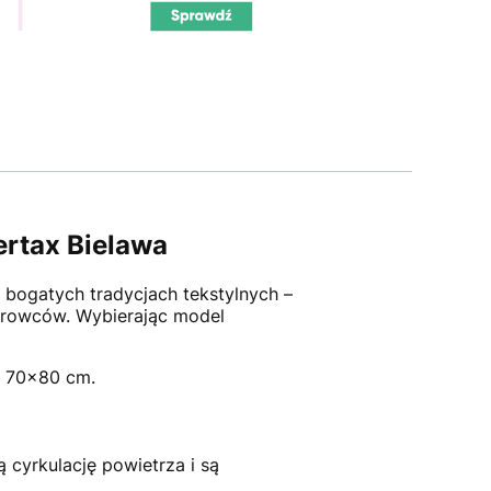
ertax Bielawa
o bogatych tradycjach tekstylnych –
surowców. Wybierając model
i 70×80 cm.
cyrkulację powietrza i są