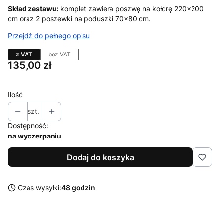
Skład zestawu:
komplet zawiera poszwę na kołdrę 220×200
cm oraz 2 poszewki na poduszki 70×80 cm.
Przejdź do pełnego opisu
z VAT
bez VAT
Cena
135,00 zł
Ilość
szt.
Dostępność:
na wyczerpaniu
Dodaj do koszyka
Czas wysyłki:
48 godzin