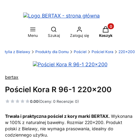
Produkty w koszy
Otwórz wyszukiwarkę
Menu
Szukaj
Zaloguj się
Koszyk
stylia z Bielawy
Produkty dla Domu
Pościel
Pościel Kora
220x200
bertax
Pościel Kora R 96-1 220x200
0.00
(Oceny: 0 Recenzje: 0)
Trwała i praktyczna pościel z kory marki BERTAX.
Wykonana
w 100% z naturalnej bawełny. Rozmiar 220x200. Produkt
polski z Bielawy, nie wymaga prasowania, idealny do
codziennego użytku.