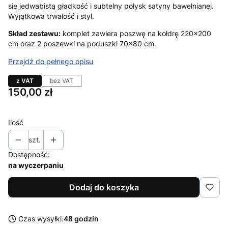
się jedwabistą gładkość i subtelny połysk satyny bawełnianej.
Wyjątkowa trwałość i styl.
Skład zestawu:
komplet zawiera poszwę na kołdrę 220×200
cm oraz 2 poszewki na poduszki 70×80 cm.
Przejdź do pełnego opisu
z VAT
bez VAT
Cena
150,00 zł
Ilość
szt.
Dostępność:
na wyczerpaniu
Dodaj do koszyka
Czas wysyłki:
48 godzin