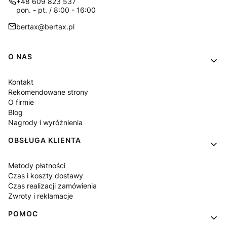
+48 609 823 537
pon. - pt. / 8:00 - 16:00
bertax@bertax.pl
Linki w stopce
O NAS
Kontakt
Rekomendowane strony
O firmie
Blog
Nagrody i wyróżnienia
OBSŁUGA KLIENTA
Metody płatności
Czas i koszty dostawy
Czas realizacji zamówienia
Zwroty i reklamacje
POMOC