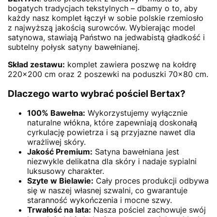
bogatych tradycjach tekstylnych – dbamy o to, aby
każdy nasz komplet łączył w sobie polskie rzemiosło
z najwyższą jakością surowców. Wybierając model
satynowa, stawiają Państwo na jedwabistą gładkość i
subtelny połysk satyny bawełnianej.
Skład zestawu:
komplet zawiera poszwę na kołdrę
220×200 cm oraz 2 poszewki na poduszki 70×80 cm.
Dlaczego warto wybrać pościel Bertax?
100% Bawełna:
Wykorzystujemy wyłącznie
naturalne włókna, które zapewniają doskonałą
cyrkulację powietrza i są przyjazne nawet dla
wrażliwej skóry.
Jakość Premium:
Satyna bawełniana jest
niezwykle delikatna dla skóry i nadaje sypialni
luksusowy charakter.
Szyte w Bielawie:
Cały proces produkcji odbywa
się w naszej własnej szwalni, co gwarantuje
staranność wykończenia i mocne szwy.
Trwałość na lata:
Nasza pościel zachowuje swój