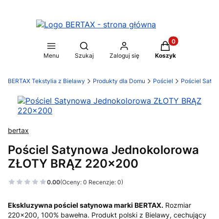
Produkty w koszy
Otwórz wyszukiwarkę
Menu
Szukaj
Zaloguj się
Koszyk
BERTAX Tekstylia z Bielawy
Produkty dla Domu
Pościel
Pościel Saty
bertax
Pościel Satynowa Jednokolorowa
ZŁOTY BRĄZ 220x200
0.00
(Oceny: 0 Recenzje: 0)
Ekskluzywna pościel satynowa marki BERTAX.
Rozmiar
220x200, 100% bawełna. Produkt polski z Bielawy, cechujący