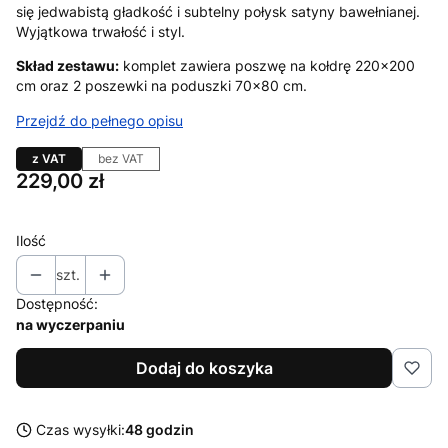
się jedwabistą gładkość i subtelny połysk satyny bawełnianej.
Wyjątkowa trwałość i styl.
Skład zestawu:
komplet zawiera poszwę na kołdrę 220×200
cm oraz 2 poszewki na poduszki 70×80 cm.
Przejdź do pełnego opisu
z VAT
bez VAT
Cena
229,00 zł
Ilość
szt.
Dostępność:
na wyczerpaniu
Dodaj do koszyka
Czas wysyłki:
48 godzin