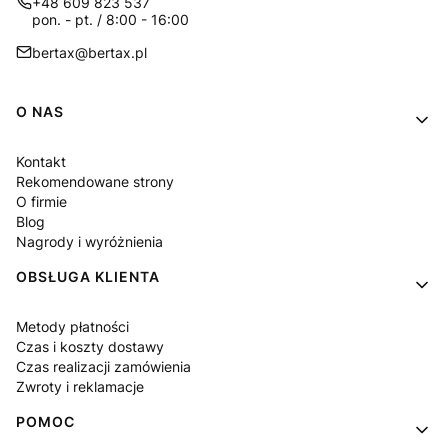
+48 609 823 537
pon. - pt. / 8:00 - 16:00
bertax@bertax.pl
Linki w stopce
O NAS
Kontakt
Rekomendowane strony
O firmie
Blog
Nagrody i wyróżnienia
OBSŁUGA KLIENTA
Metody płatności
Czas i koszty dostawy
Czas realizacji zamówienia
Zwroty i reklamacje
POMOC