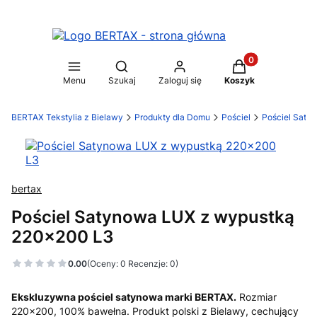
Produkty w koszy
Otwórz wyszukiwarkę
Menu
Szukaj
Zaloguj się
Koszyk
BERTAX Tekstylia z Bielawy
Produkty dla Domu
Pościel
Pościel Saty
bertax
Pościel Satynowa LUX z wypustką
220x200 L3
0.00
(Oceny: 0 Recenzje: 0)
Ekskluzywna pościel satynowa marki BERTAX.
Rozmiar
220x200, 100% bawełna. Produkt polski z Bielawy, cechujący