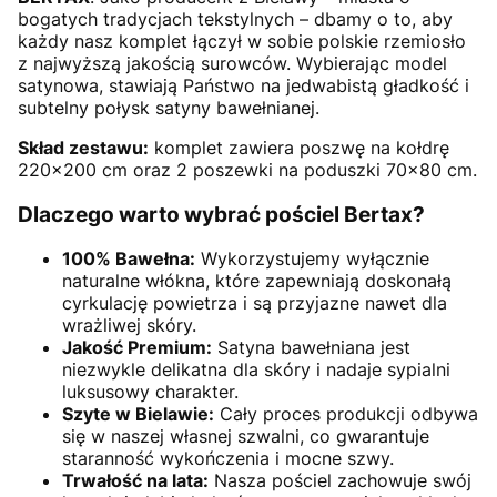
bogatych tradycjach tekstylnych – dbamy o to, aby
każdy nasz komplet łączył w sobie polskie rzemiosło
z najwyższą jakością surowców. Wybierając model
satynowa, stawiają Państwo na jedwabistą gładkość i
subtelny połysk satyny bawełnianej.
Skład zestawu:
komplet zawiera poszwę na kołdrę
220×200 cm oraz 2 poszewki na poduszki 70×80 cm.
Dlaczego warto wybrać pościel Bertax?
100% Bawełna:
Wykorzystujemy wyłącznie
naturalne włókna, które zapewniają doskonałą
cyrkulację powietrza i są przyjazne nawet dla
wrażliwej skóry.
Jakość Premium:
Satyna bawełniana jest
niezwykle delikatna dla skóry i nadaje sypialni
luksusowy charakter.
Szyte w Bielawie:
Cały proces produkcji odbywa
się w naszej własnej szwalni, co gwarantuje
staranność wykończenia i mocne szwy.
Trwałość na lata:
Nasza pościel zachowuje swój