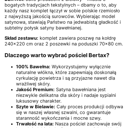
bogatych tradycjach tekstylnych – dbamy o to, aby
każdy nasz komplet łączył w sobie polskie rzemiosło
z najwyższą jakością surowców. Wybierając model
satynowa, stawiają Państwo na jedwabistą gładkość i
subtelny połysk satyny bawełnianej.
Skład zestawu:
komplet zawiera poszwę na kołdrę
240×220 cm oraz 2 poszewki na poduszki 70×80 cm.
Dlaczego warto wybrać pościel Bertax?
100% Bawełna:
Wykorzystujemy wyłącznie
naturalne włókna, które zapewniają doskonałą
cyrkulację powietrza i są przyjazne nawet dla
wrażliwej skóry.
Jakość Premium:
Satyna bawełniana jest
niezwykle delikatna dla skóry i nadaje sypialni
luksusowy charakter.
Szyte w Bielawie:
Cały proces produkcji odbywa
się w naszej własnej szwalni, co gwarantuje
staranność wykończenia i mocne szwy.
Trwałość na lata:
Nasza pościel zachowuje swój