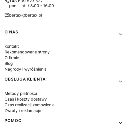
+48 609 823 537
pon. - pt. / 8:00 - 16:00
bertax@bertax.pl
Linki w stopce
O NAS
Kontakt
Rekomendowane strony
O firmie
Blog
Nagrody i wyróżnienia
OBSŁUGA KLIENTA
Metody płatności
Czas i koszty dostawy
Czas realizacji zamówienia
Zwroty i reklamacje
POMOC