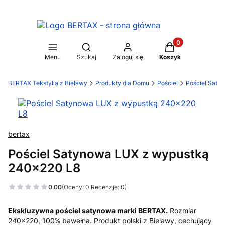
Produkty w koszy
Otwórz wyszukiwarkę
Menu
Szukaj
Zaloguj się
Koszyk
BERTAX Tekstylia z Bielawy
Produkty dla Domu
Pościel
Pościel Saty
bertax
Pościel Satynowa LUX z wypustką
240x220 L8
0.00
(Oceny: 0 Recenzje: 0)
Ekskluzywna pościel satynowa marki BERTAX.
Rozmiar
240x220, 100% bawełna. Produkt polski z Bielawy, cechujący