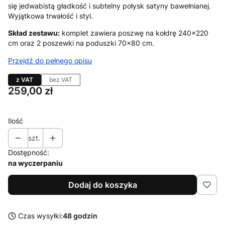
się jedwabistą gładkość i subtelny połysk satyny bawełnianej.
Wyjątkowa trwałość i styl.
Skład zestawu:
komplet zawiera poszwę na kołdrę 240×220
cm oraz 2 poszewki na poduszki 70×80 cm.
Przejdź do pełnego opisu
z VAT
bez VAT
Cena
259,00 zł
Ilość
szt.
Dostępność:
na wyczerpaniu
Dodaj do koszyka
Czas wysyłki:
48 godzin