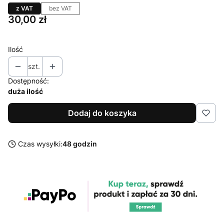
z VAT
bez VAT
Cena
30,00 zł
Ilość
szt.
Dostępność:
duża ilość
Dodaj do koszyka
Czas wysyłki:
48 godzin