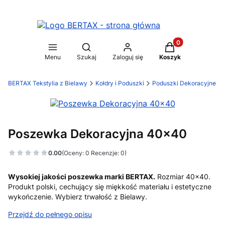
Produkty w koszy
Otwórz wyszukiwarkę
Menu
Szukaj
Zaloguj się
Koszyk
BERTAX Tekstylia z Bielawy
Kołdry i Poduszki
Poduszki Dekoracyjne
Poszewka Dekoracyjna 40x40
0.00
(Oceny: 0 Recenzje: 0)
Wysokiej jakości poszewka marki BERTAX.
Rozmiar 40x40.
Produkt polski, cechujący się miękkość materiału i estetyczne
wykończenie. Wybierz trwałość z Bielawy.
Przejdź do pełnego opisu