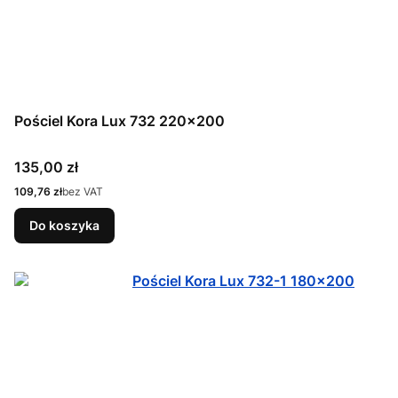
Pościel Kora Lux 732 220x200
Cena
135,00 zł
Cena
109,76 zł
bez VAT
Do koszyka