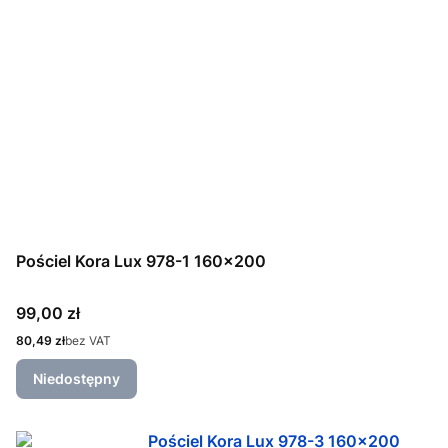
Pościel Kora Lux 978-1 160x200
Cena
99,00 zł
Cena
80,49 zł
bez VAT
Niedostępny