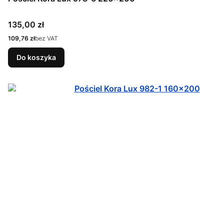
Cena
135,00 zł
Cena
109,76 zł
bez VAT
Do koszyka