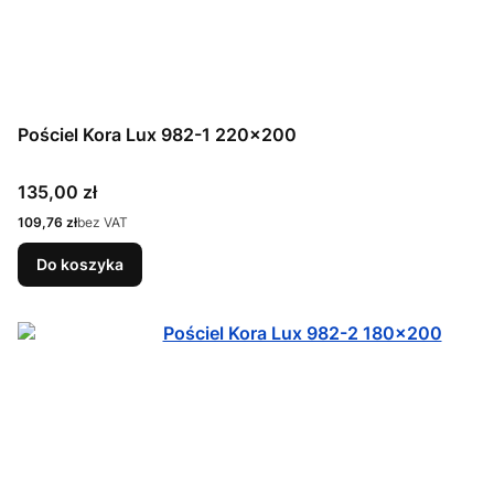
Pościel Kora Lux 982-1 220x200
Cena
135,00 zł
Cena
109,76 zł
bez VAT
Do koszyka