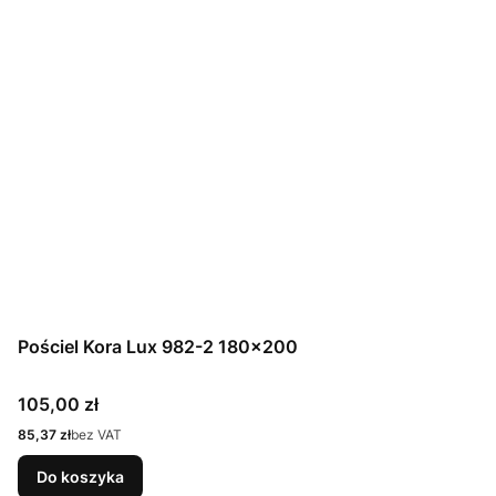
Pościel Kora Lux 982-2 180x200
Cena
105,00 zł
Cena
85,37 zł
bez VAT
Do koszyka