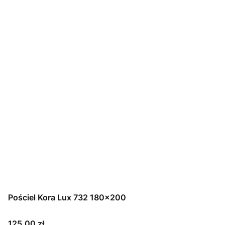
Pościel Kora Lux 732 180x200
Cena
125,00 zł