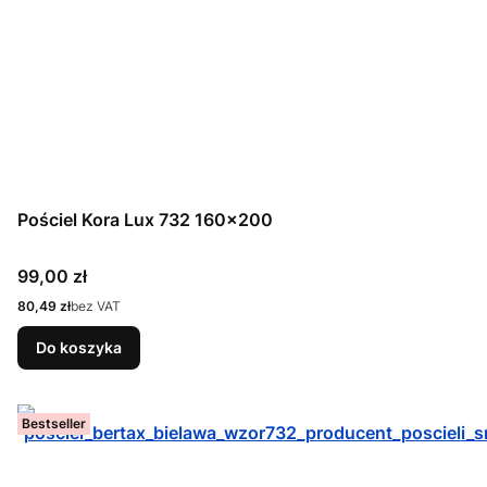
Pościel Kora Lux 732 160x200
Cena
99,00 zł
Cena
80,49 zł
bez VAT
Do koszyka
Bestseller