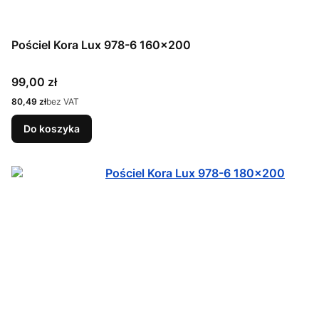
Pościel Kora Lux 978-6 160x200
Cena
99,00 zł
Cena
80,49 zł
bez VAT
Do koszyka