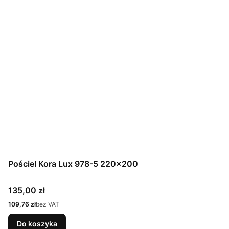
Pościel Kora Lux 978-5 220x200
Cena
135,00 zł
Cena
109,76 zł
bez VAT
Do koszyka