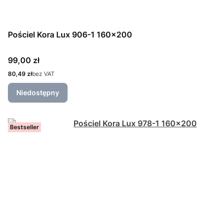
Pościel Kora Lux 906-1 160x200
Cena
99,00 zł
Cena
80,49 zł
bez VAT
Niedostępny
Bestseller