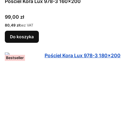
Pościel Kora Lux 978-3 160x200
Cena
99,00 zł
Cena
80,49 zł
bez VAT
Do koszyka
Bestseller