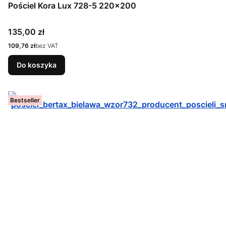
Pościel Kora Lux 728-5 220x200
Cena
135,00 zł
Cena
109,76 zł
bez VAT
Do koszyka
Bestseller