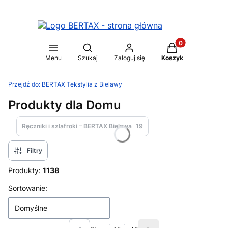
Produkty w koszy
Otwórz wyszukiwarkę
Menu
Szukaj
Zaloguj się
Koszyk
Przejdź do:
BERTAX Tekstylia z Bielawy
Produkty dla Domu
Ręczniki i szlafroki – BERTAX Bielawa
19
Filtry
Produkty:
1138
Lista produktów
Sortowanie:
Domyślne