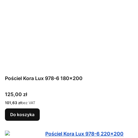
Pościel Kora Lux 978-6 180x200
Cena
125,00 zł
Cena
101,63 zł
bez VAT
Do koszyka