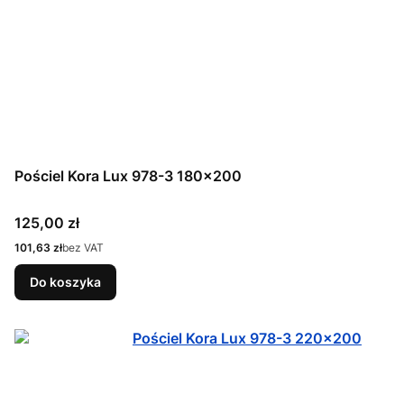
Pościel Kora Lux 978-3 180x200
Cena
125,00 zł
Cena
101,63 zł
bez VAT
Do koszyka