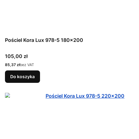
Pościel Kora Lux 978-5 180x200
Cena
105,00 zł
Cena
85,37 zł
bez VAT
Do koszyka