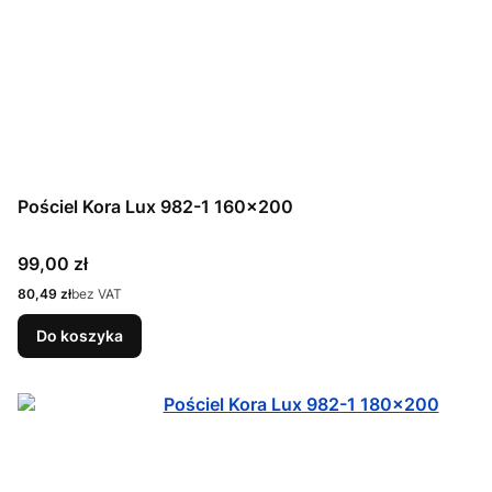
Pościel Kora Lux 982-1 160x200
Cena
99,00 zł
Cena
80,49 zł
bez VAT
Do koszyka