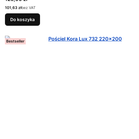
Cena
101,63 zł
bez VAT
Do koszyka
Bestseller