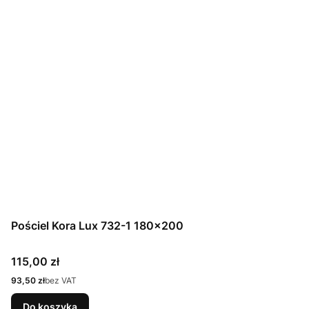
Pościel Kora Lux 732-1 180x200
Cena
115,00 zł
Cena
93,50 zł
bez VAT
Do koszyka