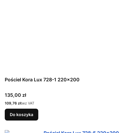
Pościel Kora Lux 728-1 220x200
Cena
135,00 zł
Cena
109,76 zł
bez VAT
Do koszyka