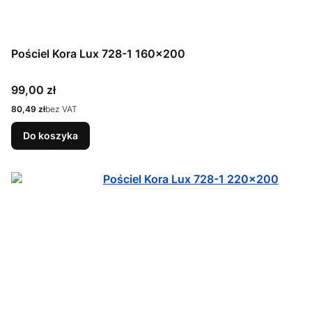
Pościel Kora Lux 728-1 160x200
Cena
99,00 zł
Cena
80,49 zł
bez VAT
Do koszyka