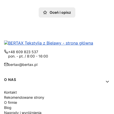
Oceń i opisz
+48 609 823 537
pon. - pt. / 8:00 - 16:00
bertax@bertax.pl
Linki w stopce
O NAS
Kontakt
Rekomendowane strony
O firmie
Blog
Nagrody i wyróżnienia