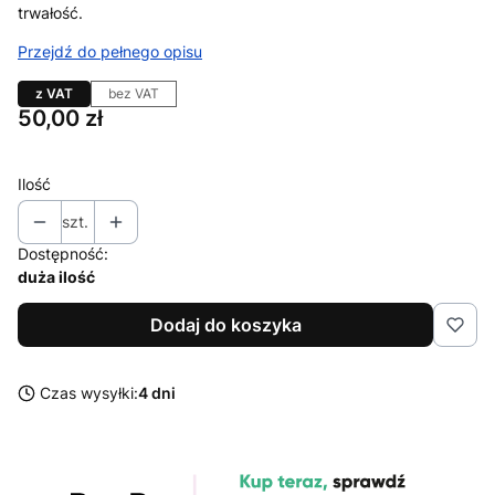
trwałość.
Przejdź do pełnego opisu
z VAT
bez VAT
Cena
50,00 zł
Ilość
szt.
Dostępność:
duża ilość
Dodaj do koszyka
Czas wysyłki:
4 dni