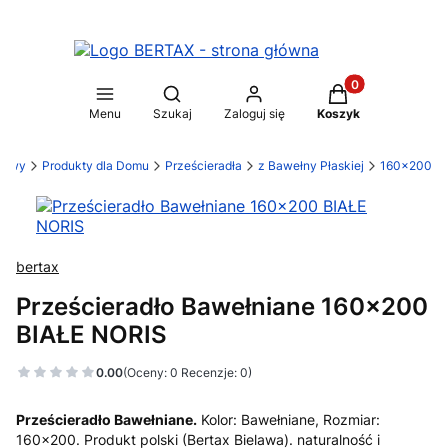
Produkty w koszy
Otwórz wyszukiwarkę
Menu
Szukaj
Zaloguj się
Koszyk
elawy
Produkty dla Domu
Prześcieradła
z Bawełny Płaskiej
160x200
bertax
Prześcieradło Bawełniane 160x200
BIAŁE NORIS
0.00
(Oceny: 0 Recenzje: 0)
Prześcieradło Bawełniane.
Kolor: Bawełniane, Rozmiar:
160x200. Produkt polski (Bertax Bielawa). naturalność i