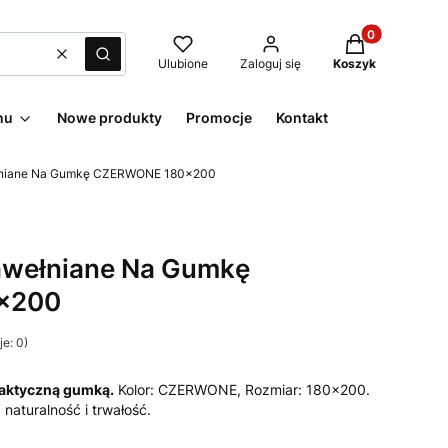
Produkty w kos
Wyczyść
Szukaj
Ulubione
Zaloguj się
Koszyk
nu
Nowe produkty
Promocje
Kontakt
ełniane Na Gumkę CZERWONE 180x200
Bawełniane Na Gumkę
x200
e: 0)
raktyczną gumką.
Kolor: CZERWONE, Rozmiar: 180x200.
 naturalność i trwałość.