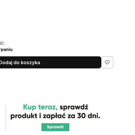
ść:
rpaniu
Dodaj do koszyka