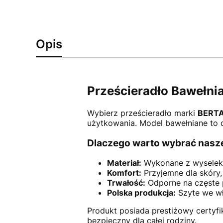
Opis
Prześcieradło Bawełn
Wybierz prześcieradło marki
BERT
użytkowania. Model bawełniane to d
Dlaczego warto wybrać nasze
Materiał:
Wykonane z wyselek
Komfort:
Przyjemne dla skóry,
Trwałość:
Odporne na częste p
Polska produkcja:
Szyte we wła
Produkt posiada prestiżowy certyf
bezpieczny dla całej rodziny.