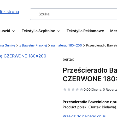
duszki
Tekstylia Szpitalne
Tekstylia Reklamowe
Me
a na Gumkę
z Bawełny Płaskiej
na materac 180x200
Prześcieradło Baw
bertax
Prześcieradło 
CZERWONE 180
0.00
(Oceny: 0 Recenzj
Prześcieradło Bawełniane z p
Produkt polski (Bertax Bielawa).
Przejdź do pełnego opisu