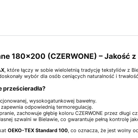
iane 180x200 (CZERWONE) – Jakość z 
AX
, które łączy w sobie wieloletnią tradycję tekstyliów 
oskonały wybór dla osób ceniących naturalność i trwałość
 prześcieradła?
cjonowanej, wysokogatunkowej bawełny.
 zapewnia odpowiednią termoregulację.
ranie, zachowuje głębię koloru CZERWONE przez długi cz
snej szwalni w Bielawie, co gwarantuje pełną kontrolę jak
ikat
OEKO-TEX Standard 100
, co oznacza, że jest wolny o