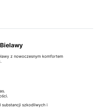
Bielawy
z Bielawy z nowoczesnym komfortem
.
as.
ości.
d substancji szkodliwych i