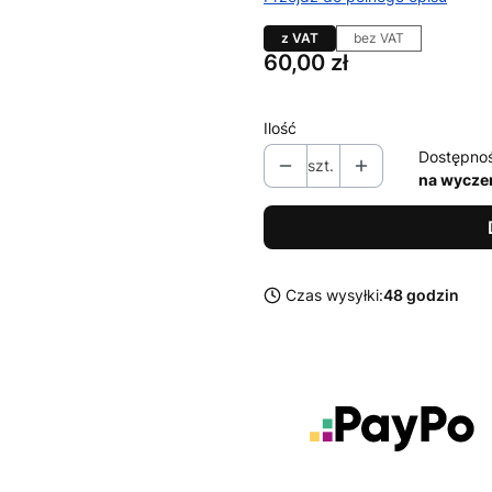
z VAT
bez VAT
Cena
60,00 zł
Ilość
Dostępno
szt.
na wycze
Czas wysyłki:
48 godzin