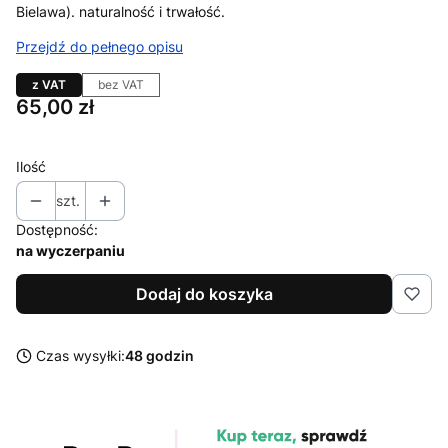
Bielawa). naturalność i trwałość.
Przejdź do pełnego opisu
z VAT
bez VAT
Cena
65,00 zł
Ilość
szt.
Dostępność:
na wyczerpaniu
Dodaj do koszyka
Czas wysyłki:
48 godzin