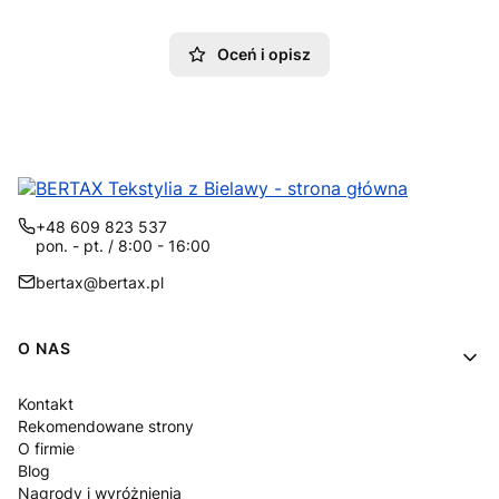
Oceń i opisz
+48 609 823 537
pon. - pt. / 8:00 - 16:00
bertax@bertax.pl
Linki w stopce
O NAS
Kontakt
Rekomendowane strony
O firmie
Blog
Nagrody i wyróżnienia