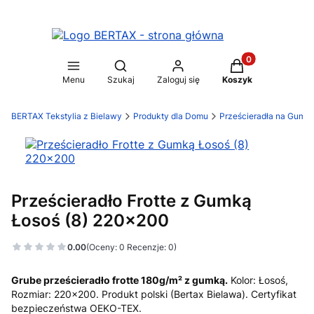
Produkty w koszy
Otwórz wyszukiwarkę
Menu
Szukaj
Zaloguj się
Koszyk
BERTAX Tekstylia z Bielawy
Produkty dla Domu
Prześcieradła na Gumk
Prześcieradło Frotte z Gumką
Łosoś (8) 220x200
0.00
(Oceny: 0 Recenzje: 0)
Grube prześcieradło frotte 180g/m² z gumką.
Kolor: Łosoś,
Rozmiar: 220x200. Produkt polski (Bertax Bielawa). Certyfikat
bezpieczeństwa OEKO-TEX.