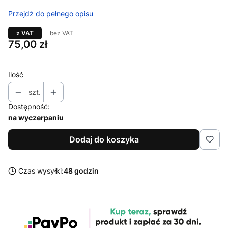
Przejdź do pełnego opisu
z VAT
bez VAT
Cena
75,00 zł
Ilość
szt.
Dostępność:
na wyczerpaniu
Dodaj do koszyka
Czas wysyłki:
48 godzin