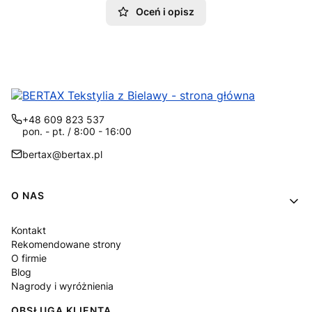
Oceń i opisz
+48 609 823 537
pon. - pt. / 8:00 - 16:00
bertax@bertax.pl
Linki w stopce
O NAS
Kontakt
Rekomendowane strony
O firmie
Blog
Nagrody i wyróżnienia
OBSŁUGA KLIENTA