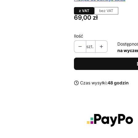
z VAT
bez VAT
Cena
69,00 zł
Ilość
Dostępno
szt.
na wycze
Czas wysyłki:
48 godzin