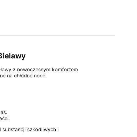
Bielawy
z Bielawy z nowoczesnym komfortem
lne na chłodne noce.
as.
ości.
d substancji szkodliwych i