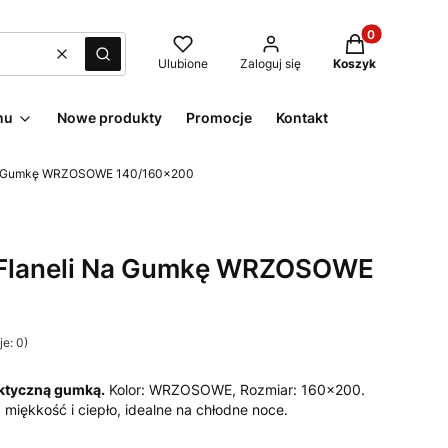
Produkty w kos
Wyczyść
Szukaj
Ulubione
Zaloguj się
Koszyk
nu
Nowe produkty
Promocje
Kontakt
 Na Gumkę WRZOSOWE 140/160x200
Z Flaneli Na Gumkę WRZOSOWE
e: 0)
aktyczną gumką.
Kolor: WRZOSOWE, Rozmiar: 160x200.
. miękkość i ciepło, idealne na chłodne noce.