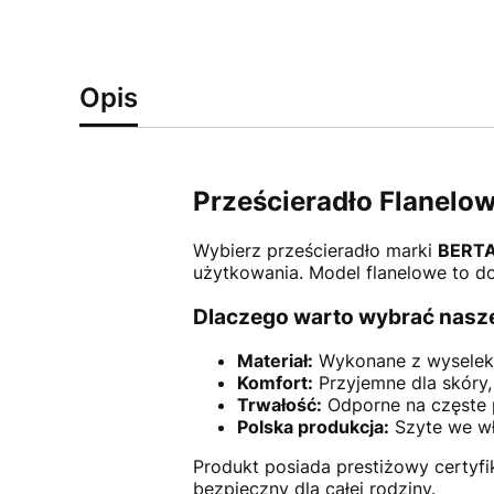
Opis
Prześcieradło Flanel
Wybierz prześcieradło marki
BERT
użytkowania. Model flanelowe to do
Dlaczego warto wybrać nasze
Materiał:
Wykonane z wyselek
Komfort:
Przyjemne dla skóry,
Trwałość:
Odporne na częste 
Polska produkcja:
Szyte we wła
Produkt posiada prestiżowy certyf
bezpieczny dla całej rodziny.