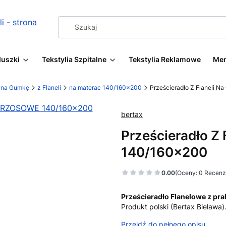
duszki
Tekstylia Szpitalne
Tekstylia Reklamowe
Me
a na Gumkę
z Flaneli
na materac 140/160x200
Prześcieradło Z Flaneli
bertax
Prześcieradło 
140/160x200
0.00
(Oceny: 0 Recenzj
Prześcieradło Flanelowe z pr
Produkt polski (Bertax Bielawa)
Przejdź do pełnego opisu