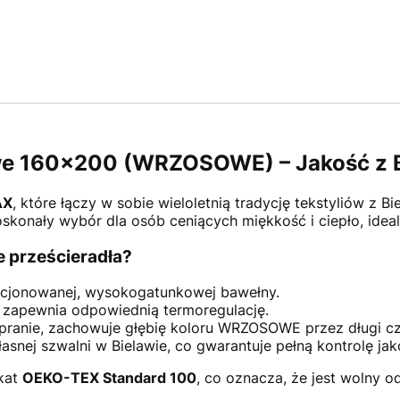
owe 160x200 (WRZOSOWE) – Jakość z 
AX
, które łączy w sobie wieloletnią tradycję tekstyliów 
skonały wybór dla osób ceniących miękkość i ciepło, idea
 prześcieradła?
cjonowanej, wysokogatunkowej bawełny.
 zapewnia odpowiednią termoregulację.
pranie, zachowuje głębię koloru WRZOSOWE przez długi cz
snej szwalni w Bielawie, co gwarantuje pełną kontrolę jak
ikat
OEKO-TEX Standard 100
, co oznacza, że jest wolny o