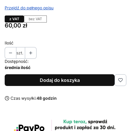
Przejdź do pełnego opisu
z VAT
bez VAT
Cena
60,00 zł
Ilość
szt.
Dostępność:
średnia ilość
Dodaj do koszyka
Czas wysyłki:
48 godzin