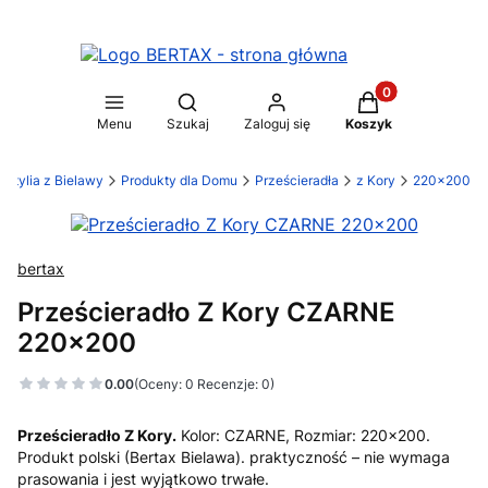
Produkty w koszy
Otwórz wyszukiwarkę
Menu
Szukaj
Zaloguj się
Koszyk
stylia z Bielawy
Produkty dla Domu
Prześcieradła
z Kory
220x200
bertax
Prześcieradło Z Kory CZARNE
220x200
0.00
(Oceny: 0 Recenzje: 0)
Prześcieradło Z Kory.
Kolor: CZARNE, Rozmiar: 220x200.
Produkt polski (Bertax Bielawa). praktyczność – nie wymaga
prasowania i jest wyjątkowo trwałe.