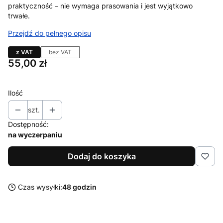
praktyczność – nie wymaga prasowania i jest wyjątkowo
trwałe.
Przejdź do pełnego opisu
z VAT
bez VAT
Cena
55,00 zł
Ilość
szt.
Dostępność:
na wyczerpaniu
Dodaj do koszyka
Czas wysyłki:
48 godzin