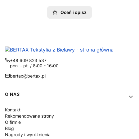
Oceń i opisz
+48 609 823 537
pon. - pt. / 8:00 - 16:00
bertax@bertax.pl
Linki w stopce
O NAS
Kontakt
Rekomendowane strony
O firmie
Blog
Nagrody i wyróżnienia