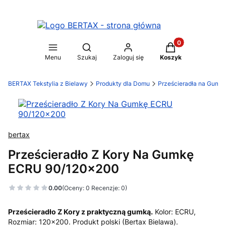
Produkty w koszy
Otwórz wyszukiwarkę
Menu
Szukaj
Zaloguj się
Koszyk
BERTAX Tekstylia z Bielawy
Produkty dla Domu
Prześcieradła na Gumk
bertax
Prześcieradło Z Kory Na Gumkę
ECRU 90/120x200
0.00
(Oceny: 0 Recenzje: 0)
Prześcieradło Z Kory z praktyczną gumką.
Kolor: ECRU,
Rozmiar: 120x200. Produkt polski (Bertax Bielawa).