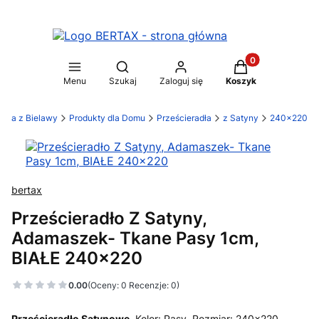
Produkty w koszy
Otwórz wyszukiwarkę
Menu
Szukaj
Zaloguj się
Koszyk
ylia z Bielawy
Produkty dla Domu
Prześcieradła
z Satyny
240x220
bertax
Prześcieradło Z Satyny,
Adamaszek- Tkane Pasy 1cm,
BIAŁE 240x220
0.00
(Oceny: 0 Recenzje: 0)
Prześcieradło Satynowe.
Kolor: Pasy, Rozmiar: 240x220.