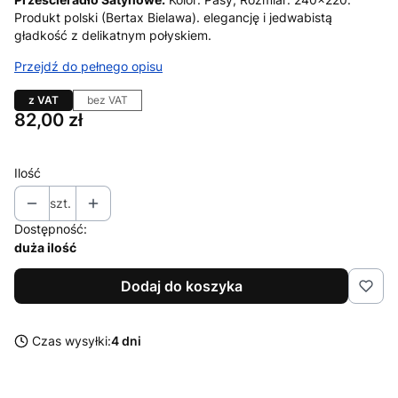
Produkt polski (Bertax Bielawa). elegancję i jedwabistą
gładkość z delikatnym połyskiem.
Przejdź do pełnego opisu
z VAT
bez VAT
Cena
82,00 zł
Ilość
szt.
Dostępność:
duża ilość
Dodaj do koszyka
Czas wysyłki:
4 dni