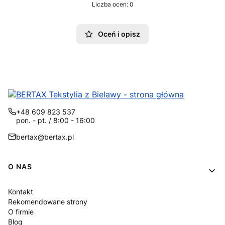
Liczba ocen: 0
Oceń i opisz
+48 609 823 537
pon. - pt. / 8:00 - 16:00
bertax@bertax.pl
Linki w stopce
O NAS
Kontakt
Rekomendowane strony
O firmie
Blog