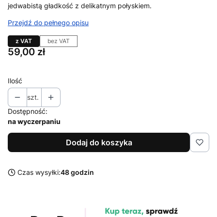
jedwabistą gładkość z delikatnym połyskiem.
Przejdź do pełnego opisu
z VAT
bez VAT
Cena
59,00 zł
Ilość
szt.
Dostępność:
na wyczerpaniu
Dodaj do koszyka
Czas wysyłki:
48 godzin