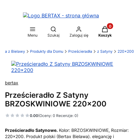
Produkty w koszy
Otwórz wyszukiwarkę
Menu
Szukaj
Zaloguj się
Koszyk
ylia z Bielawy
Produkty dla Domu
Prześcieradła
z Satyny
220x200
bertax
Prześcieradło Z Satyny
BRZOSKWINIOWE 220x200
0.00
(Oceny: 0 Recenzje: 0)
Prześcieradło Satynowe.
Kolor: BRZOSKWINIOWE, Rozmiar:
220x200. Produkt polski (Bertax Bielawa). elegancję i