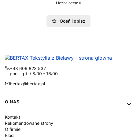
Liczba ocen: 0
Oceń i opisz
+48 609 823 537
pon. - pt. / 8:00 - 16:00
bertax@bertax.pl
Linki w stopce
O NAS
Kontakt
Rekomendowane strony
O firmie
Blog