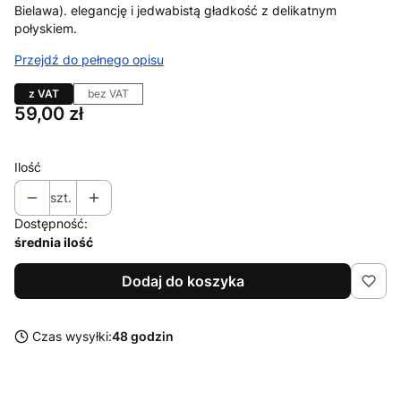
Bielawa). elegancję i jedwabistą gładkość z delikatnym
połyskiem.
Przejdź do pełnego opisu
z VAT
bez VAT
Cena
59,00 zł
Ilość
szt.
Dostępność:
średnia ilość
Dodaj do koszyka
Czas wysyłki:
48 godzin