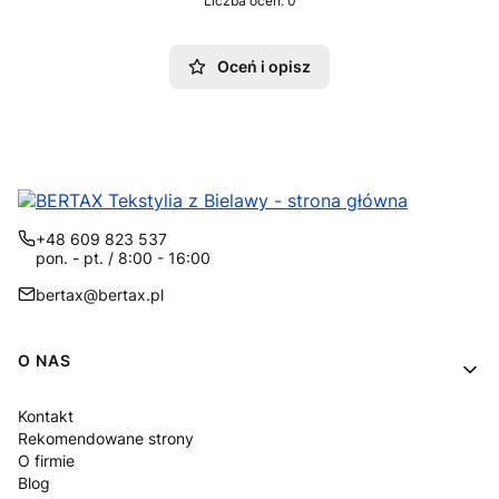
Liczba ocen: 0
Oceń i opisz
+48 609 823 537
pon. - pt. / 8:00 - 16:00
bertax@bertax.pl
Linki w stopce
O NAS
Kontakt
Rekomendowane strony
O firmie
Blog