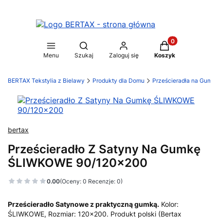
Produkty w koszy
Otwórz wyszukiwarkę
Menu
Szukaj
Zaloguj się
Koszyk
BERTAX Tekstylia z Bielawy
Produkty dla Domu
Prześcieradła na Gumk
bertax
Prześcieradło Z Satyny Na Gumkę
ŚLIWKOWE 90/120x200
0.00
(Oceny: 0 Recenzje: 0)
Prześcieradło Satynowe z praktyczną gumką.
Kolor:
ŚLIWKOWE, Rozmiar: 120x200. Produkt polski (Bertax