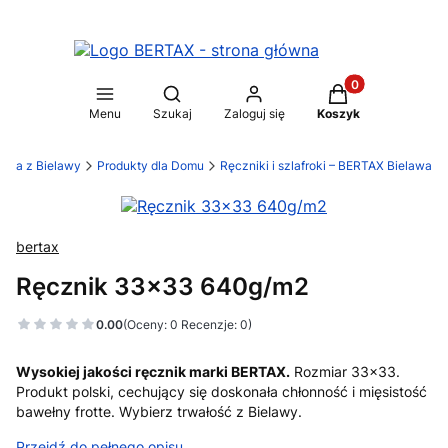
Produkty w koszy
Otwórz wyszukiwarkę
Menu
Szukaj
Zaloguj się
Koszyk
ylia z Bielawy
Produkty dla Domu
Ręczniki i szlafroki – BERTAX Bielawa
bertax
Ręcznik 33x33 640g/m2
0.00
(Oceny: 0 Recenzje: 0)
Wysokiej jakości ręcznik marki BERTAX.
Rozmiar 33x33.
Produkt polski, cechujący się doskonała chłonność i mięsistość
bawełny frotte. Wybierz trwałość z Bielawy.
Przejdź do pełnego opisu