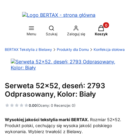
Produkty w koszy
Otwórz wyszukiwarkę
Menu
Szukaj
Zaloguj się
Koszyk
BERTAX Tekstylia z Bielawy
Produkty dla Domu
Konfekcja stołowa
Serweta 52x52, deseń: 2793
Odprasowany, Kolor: Biały
0.00
(Oceny: 0 Recenzje: 0)
Wysokiej jakości tekstylia marki BERTAX.
Rozmiar 52x52.
Produkt polski, cechujący się wysoka jakość polskiego
wykonania. Wybierz trwałość z Bielawy.