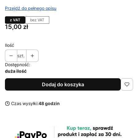
Przejdź do pełnego opisu
z VAT
bez VAT
Cena
15,00 zł
Ilość
szt.
Dostępność:
duża ilość
Dodaj do koszyka
Czas wysyłki:
48 godzin