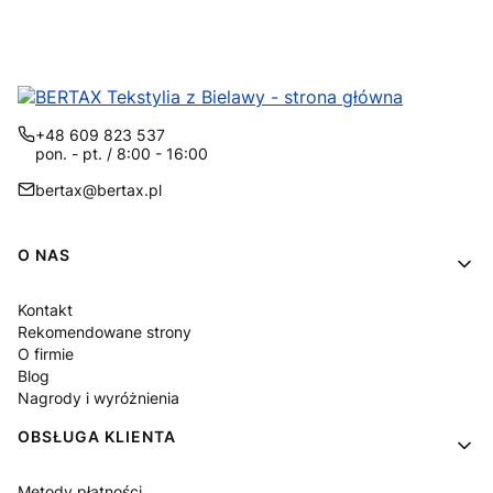
+48 609 823 537
pon. - pt. / 8:00 - 16:00
bertax@bertax.pl
Linki w stopce
O NAS
Kontakt
Rekomendowane strony
O firmie
Blog
Nagrody i wyróżnienia
OBSŁUGA KLIENTA
Metody płatności