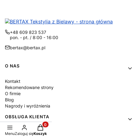
+48 609 823 537
pon. - pt. / 8:00 - 16:00
bertax@bertax.pl
Linki w stopce
O NAS
Kontakt
Rekomendowane strony
O firmie
Blog
Nagrody i wyróżnienia
OBSŁUGA KLIENTA
Produkty w koszyku: 0. Zobacz szczegóły
Metody płatności
Menu
Zaloguj się
Koszyk