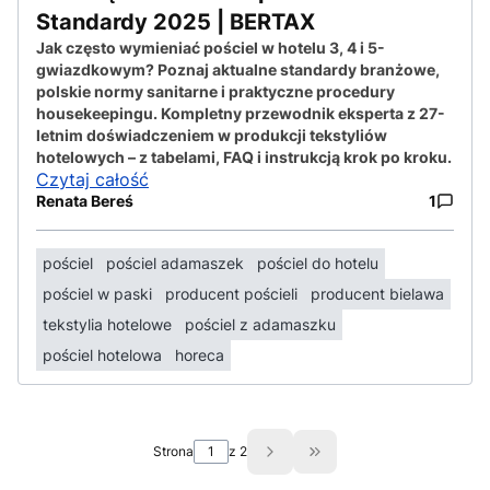
Standardy 2025 | BERTAX
Jak często wymieniać pościel w hotelu 3, 4 i 5-
gwiazdkowym? Poznaj aktualne standardy branżowe,
polskie normy sanitarne i praktyczne procedury
housekeepingu. Kompletny przewodnik eksperta z 27-
letnim doświadczeniem w produkcji tekstyliów
hotelowych – z tabelami, FAQ i instrukcją krok po kroku.
Czytaj całość
Renata Bereś
1
pościel
pościel adamaszek
pościel do hotelu
pościel w paski
producent pościeli
producent bielawa
tekstylia hotelowe
pościel z adamaszku
pościel hotelowa
horeca
Strona
z 2
Przejdź do ostatniej st