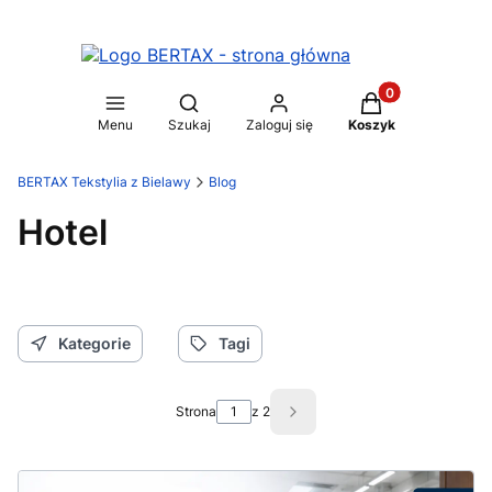
Produkty w koszy
Otwórz wyszukiwarkę
Menu
Szukaj
Zaloguj się
Koszyk
BERTAX Tekstylia z Bielawy
Blog
Hotel
Kategorie
Tagi
Strona
z 2
Następne wpisy