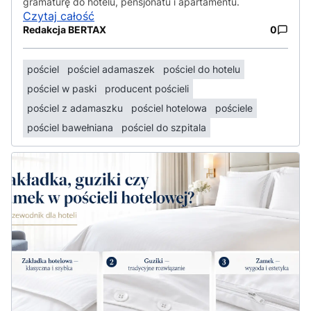
gramaturę do hotelu, pensjonatu i apartamentu.
Czytaj całość
Redakcja BERTAX
0
pościel
pościel adamaszek
pościel do hotelu
pościel w paski
producent pościeli
pościel z adamaszku
pościel hotelowa
pościele
pościel bawełniana
pościel do szpitala