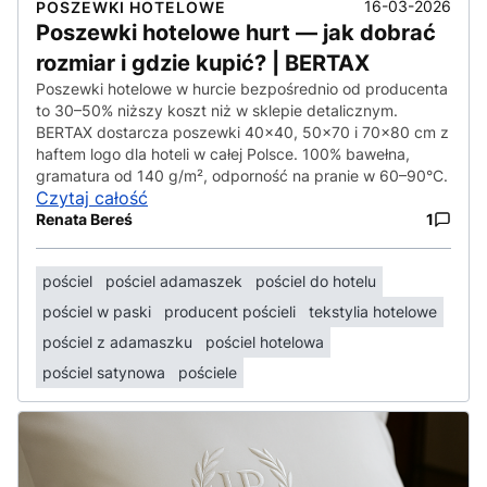
16-03-2026
POSZEWKI HOTELOWE
Poszewki hotelowe hurt — jak dobrać
rozmiar i gdzie kupić? | BERTAX
Poszewki hotelowe w hurcie bezpośrednio od producenta
to 30–50% niższy koszt niż w sklepie detalicznym.
BERTAX dostarcza poszewki 40×40, 50×70 i 70×80 cm z
haftem logo dla hoteli w całej Polsce. 100% bawełna,
gramatura od 140 g/m², odporność na pranie w 60–90°C.
Czytaj całość
Renata Bereś
1
pościel
pościel adamaszek
pościel do hotelu
pościel w paski
producent pościeli
tekstylia hotelowe
pościel z adamaszku
pościel hotelowa
pościel satynowa
pościele