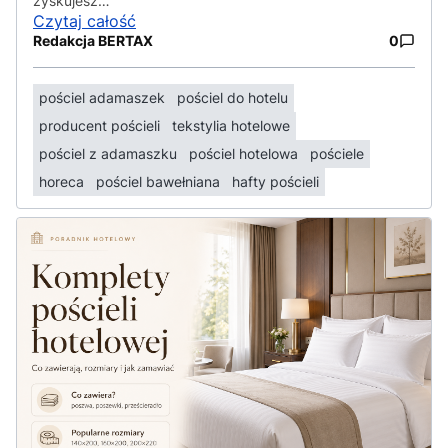
zyskujesz…
Czytaj całość
Redakcja BERTAX
0
pościel adamaszek
pościel do hotelu
producent pościeli
tekstylia hotelowe
pościel z adamaszku
pościel hotelowa
pościele
horeca
pościel bawełniana
hafty pościeli