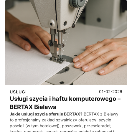
01-02-2026
USŁUGI
Usługi szycia i haftu komputerowego –
BERTAX Bielawa
Jakie usługi szycia oferuje BERTAX?
BERTAX z Bielawy
to profesjonalny zakład szwalniczy oferujący: szycie
pościeli (w tym hotelowej), poszewek, prześcieradeł,
kołder, poduszek, narzut, obrusów, odzieży roboczej i