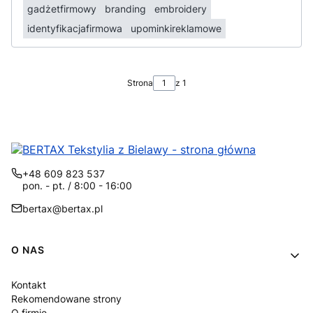
gadżetfirmowy
branding
embroidery
identyfikacjafirmowa
upominkireklamowe
Strona
z 1
+48 609 823 537
pon. - pt. / 8:00 - 16:00
bertax@bertax.pl
Linki w stopce
O NAS
Kontakt
Rekomendowane strony
O firmie