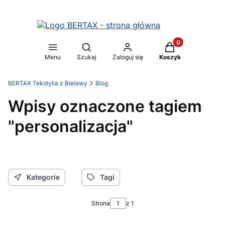
Produkty w koszy
Otwórz wyszukiwarkę
Menu
Szukaj
Zaloguj się
Koszyk
BERTAX Tekstylia z Bielawy
Blog
Wpisy oznaczone tagiem
"personalizacja"
Kategorie
Tagi
Strona
z 1