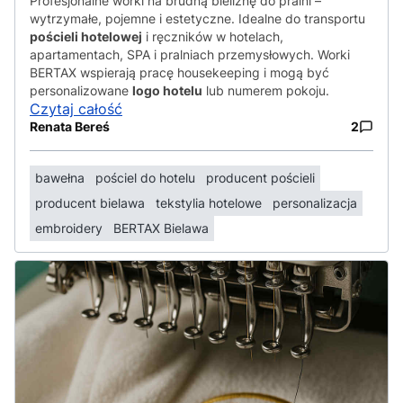
Profesjonalne worki na brudną bieliznę do pralni –
wytrzymałe, pojemne i estetyczne. Idealne do transportu
pościeli hotelowej
i ręczników w hotelach,
apartamentach, SPA i pralniach przemysłowych. Worki
BERTAX wspierają pracę housekeeping i mogą być
personalizowane
logo hotelu
lub numerem pokoju.
Czytaj całość
Renata Bereś
2
bawełna
pościel do hotelu
producent pościeli
producent bielawa
tekstylia hotelowe
personalizacja
embroidery
BERTAX Bielawa