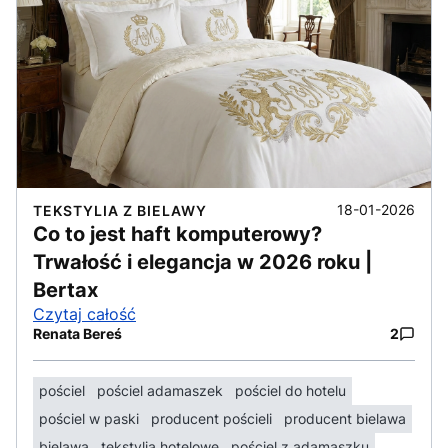
18-01-2026
TEKSTYLIA Z BIELAWY
Co to jest haft komputerowy?
Trwałość i elegancja w 2026 roku |
Bertax
Czytaj całość
Renata Bereś
2
pościel
pościel adamaszek
pościel do hotelu
pościel w paski
producent pościeli
producent bielawa
bielawa
tekstylia hotelowe
pościel z adamaszku