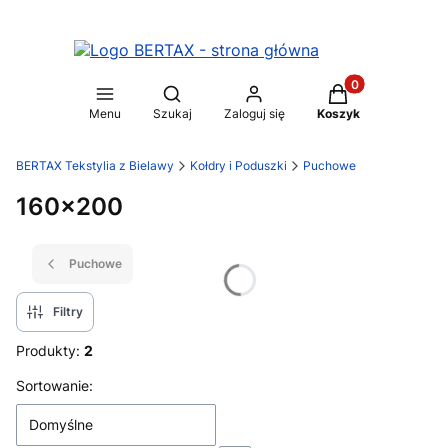
Produkty w koszy
Otwórz wyszukiwarkę
Menu
Szukaj
Zaloguj się
Koszyk
BERTAX Tekstylia z Bielawy
Kołdry i Poduszki
Puchowe
160x200
Puchowe
Filtry
Produkty:
2
Lista produktów
Sortowanie:
Domyślne