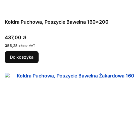
Kołdra Puchowa, Poszycie Bawełna 160x200
Cena
437,00 zł
Cena
355,28 zł
bez VAT
Do koszyka