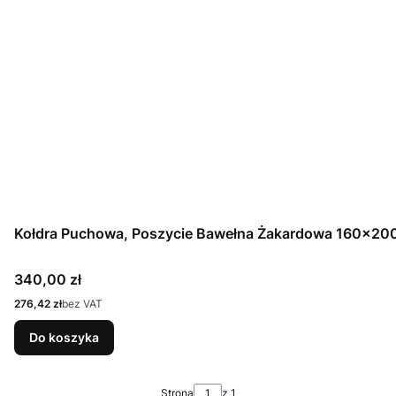
Kołdra Puchowa, Poszycie Bawełna Żakardowa 160x20
Cena
340,00 zł
Cena
276,42 zł
bez VAT
Do koszyka
Strona
z 1