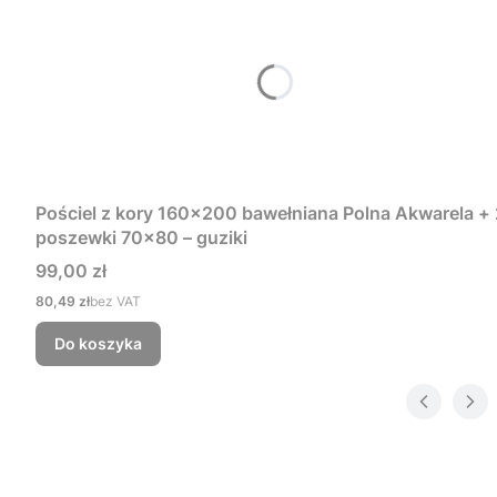
Pościel z kory 160x200 bawełniana Polna Akwarela + 
poszewki 70x80 – guziki
Cena
99,00 zł
Cena
80,49 zł
bez VAT
Do koszyka