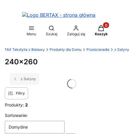
Produkty w koszy
Otwórz wyszukiwarkę
Menu
Szukaj
Zaloguj się
Koszyk
ERTAX Tekstylia z Bielawy
Produkty dla Domu
Prześcieradła
z Satyny
240x260
z Satyny
Filtry
Produkty:
2
Lista produktów
Sortowanie:
Domyślne