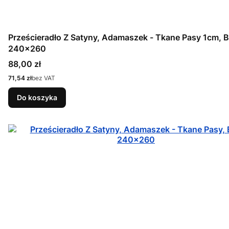
Prześcieradło Z Satyny, Adamaszek - Tkane Pasy 1cm, 
240x260
Cena
88,00 zł
Cena
71,54 zł
bez VAT
Do koszyka