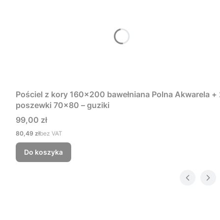
Pościel z kory 160x200 bawełniana Polna Akwarela + 
poszewki 70x80 – guziki
Cena
99,00 zł
Cena
80,49 zł
bez VAT
Do koszyka