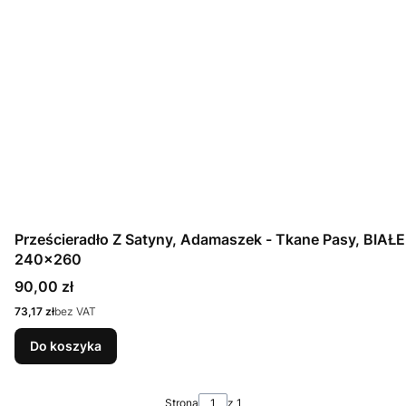
Prześcieradło Z Satyny, Adamaszek - Tkane Pasy, BIAŁE
240x260
Cena
90,00 zł
Cena
73,17 zł
bez VAT
Do koszyka
Strona
z 1