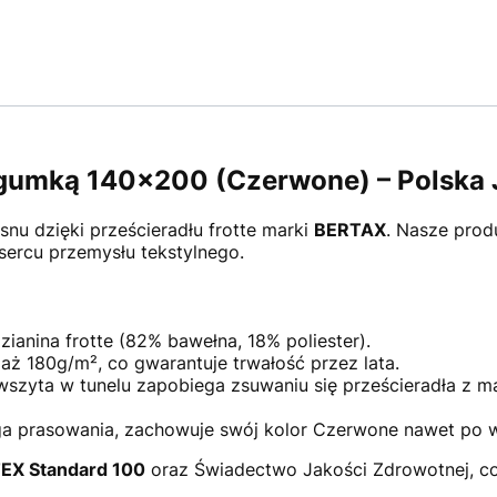
z gumką 140x200 (Czerwone) – Polska
nu dzięki prześcieradłu frotte marki
BERTAX
. Nasze prod
sercu przemysłu tekstylnego.
nina frotte (82% bawełna, 18% poliester).
 aż 180g/m², co gwarantuje trwałość przez lata.
zyta w tunelu zapobiega zsuwaniu się prześcieradła z ma
 prasowania, zachowuje swój kolor Czerwone nawet po wi
EX Standard 100
oraz Świadectwo Jakości Zdrowotnej, c