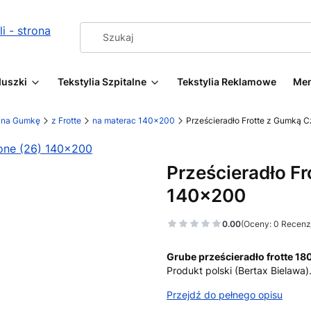
duszki
Tekstylia Szpitalne
Tekstylia Reklamowe
Me
a na Gumkę
z Frotte
na materac 140x200
Prześcieradło Frotte z Gumką 
Prześcieradło F
140x200
0.00
(Oceny: 0 Recenzj
Grube prześcieradło frotte 1
Produkt polski (Bertax Bielawa
Przejdź do pełnego opisu