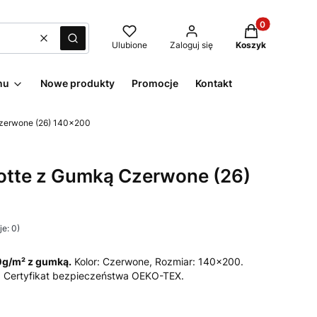
Produkty w kos
Wyczyść
Szukaj
Ulubione
Zaloguj się
Koszyk
nu
Nowe produkty
Promocje
Kontakt
Czerwone (26) 140x200
rotte z Gumką Czerwone (26)
e: 0)
80g/m² z gumką.
Kolor: Czerwone, Rozmiar: 140x200.
). Certyfikat bezpieczeństwa OEKO-TEX.