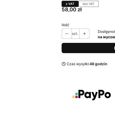
z VAT
bez VAT
Cena
58,00 zł
Ilość
Dostępno
szt.
na wycze
Czas wysyłki:
48 godzin