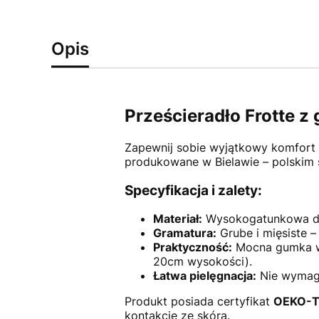
Opis
Prześcieradło Frotte 
Zapewnij sobie wyjątkowy komfort s
produkowane w Bielawie – polskim 
Specyfikacja i zalety:
Materiał:
Wysokogatunkowa dzia
Gramatura:
Grube i mięsiste –
Praktyczność:
Mocna gumka ws
20cm wysokości).
Łatwa pielęgnacja:
Nie wymaga
Produkt posiada certyfikat
OEKO-T
kontakcie ze skórą.