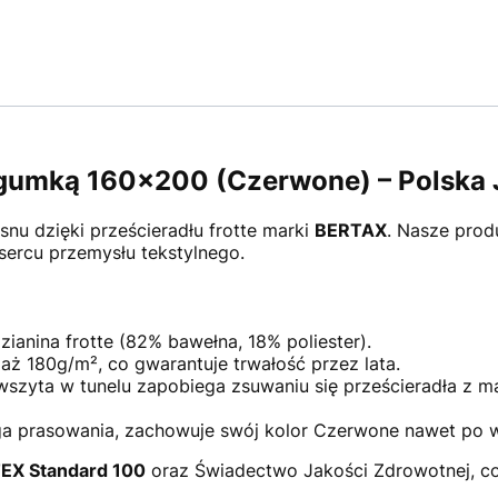
z gumką 160x200 (Czerwone) – Polska
nu dzięki prześcieradłu frotte marki
BERTAX
. Nasze prod
sercu przemysłu tekstylnego.
nina frotte (82% bawełna, 18% poliester).
 aż 180g/m², co gwarantuje trwałość przez lata.
zyta w tunelu zapobiega zsuwaniu się prześcieradła z ma
 prasowania, zachowuje swój kolor Czerwone nawet po wi
EX Standard 100
oraz Świadectwo Jakości Zdrowotnej, c