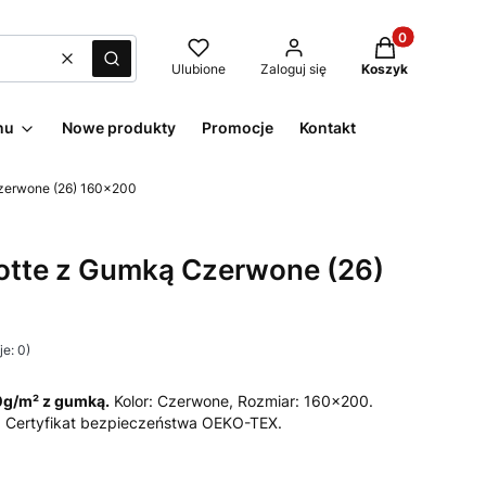
Produkty w kos
Wyczyść
Szukaj
Ulubione
Zaloguj się
Koszyk
nu
Nowe produkty
Promocje
Kontakt
Czerwone (26) 160x200
rotte z Gumką Czerwone (26)
e: 0)
80g/m² z gumką.
Kolor: Czerwone, Rozmiar: 160x200.
). Certyfikat bezpieczeństwa OEKO-TEX.