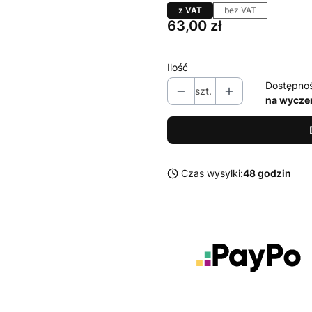
z VAT
bez VAT
Cena
63,00 zł
Ilość
Dostępno
szt.
na wycze
Czas wysyłki:
48 godzin