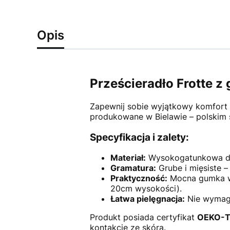
Opis
Prześcieradło Frotte 
Zapewnij sobie wyjątkowy komfort s
produkowane w Bielawie – polskim 
Specyfikacja i zalety:
Materiał:
Wysokogatunkowa dzia
Gramatura:
Grube i mięsiste –
Praktyczność:
Mocna gumka ws
20cm wysokości).
Łatwa pielęgnacja:
Nie wymaga
Produkt posiada certyfikat
OEKO-T
kontakcie ze skórą.