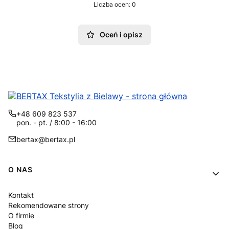
Liczba ocen: 0
Oceń i opisz
+48 609 823 537
pon. - pt. / 8:00 - 16:00
bertax@bertax.pl
Linki w stopce
O NAS
Kontakt
Rekomendowane strony
O firmie
Blog