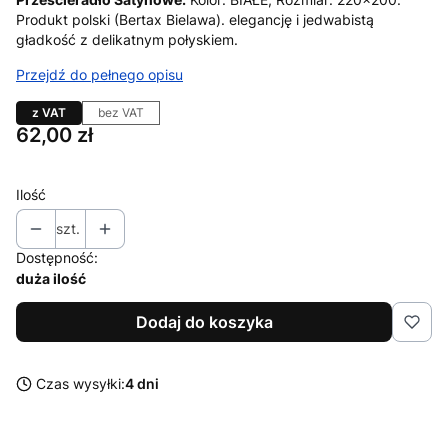
Produkt polski (Bertax Bielawa). elegancję i jedwabistą
gładkość z delikatnym połyskiem.
Przejdź do pełnego opisu
z VAT
bez VAT
Cena
62,00 zł
Ilość
szt.
Dostępność:
duża ilość
Dodaj do koszyka
Czas wysyłki:
4 dni