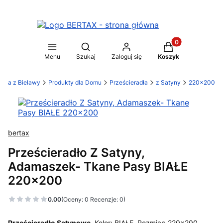
Produkty w koszy
Otwórz wyszukiwarkę
Menu
Szukaj
Zaloguj się
Koszyk
ylia z Bielawy
Produkty dla Domu
Prześcieradła
z Satyny
220x200
bertax
Prześcieradło Z Satyny,
Adamaszek- Tkane Pasy BIAŁE
220x200
0.00
(Oceny: 0 Recenzje: 0)
Prześcieradło Satynowe.
Kolor: BIAŁE, Rozmiar: 220x200.