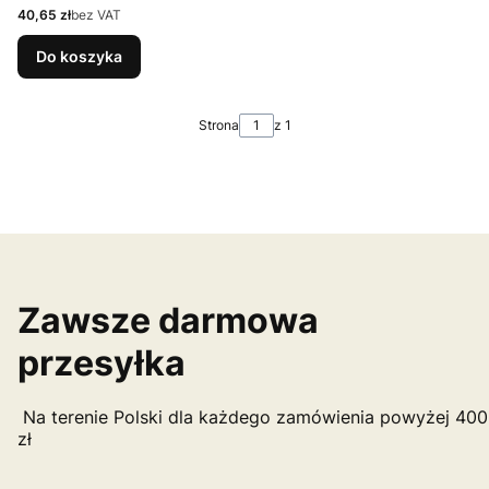
Cena
40,65 zł
bez VAT
Do koszyka
Strona
z 1
Zawsze darmowa
przesyłka
Na terenie Polski dla każdego zamówienia powyżej 400
zł