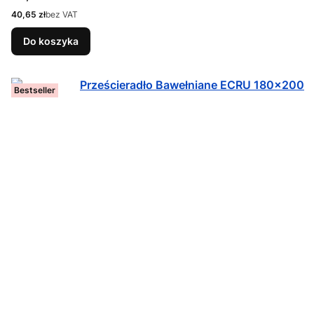
Cena
40,65 zł
bez VAT
Do koszyka
Bestseller