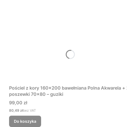
Pościel z kory 160x200 bawełniana Polna Akwarela + 
poszewki 70x80 – guziki
Cena
99,00 zł
Cena
80,49 zł
bez VAT
Do koszyka