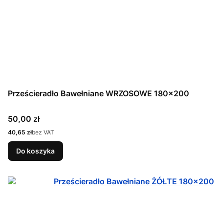
Prześcieradło Bawełniane WRZOSOWE 180x200
Cena
50,00 zł
Cena
40,65 zł
bez VAT
Do koszyka