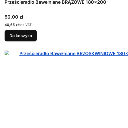
Prześcieradło Bawełniane BRĄZOWE 180x200
Cena
50,00 zł
Cena
40,65 zł
bez VAT
Do koszyka