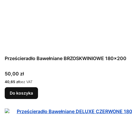
Prześcieradło Bawełniane BRZOSKWINIOWE 180x200
Cena
50,00 zł
Cena
40,65 zł
bez VAT
Do koszyka