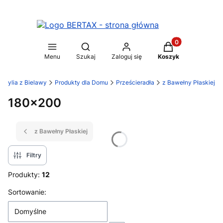
Produkty w koszy
Otwórz wyszukiwarkę
Menu
Szukaj
Zaloguj się
Koszyk
stylia z Bielawy
Produkty dla Domu
Prześcieradła
z Bawełny Płaskiej
180x200
z Bawełny Płaskiej
Filtry
Produkty:
12
Lista produktów
Sortowanie:
Domyślne