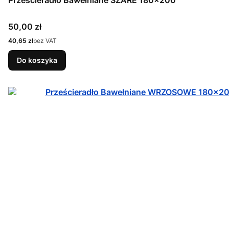
Prześcieradło Bawełniane SZARE 180x200
Cena
50,00 zł
Cena
40,65 zł
bez VAT
Do koszyka