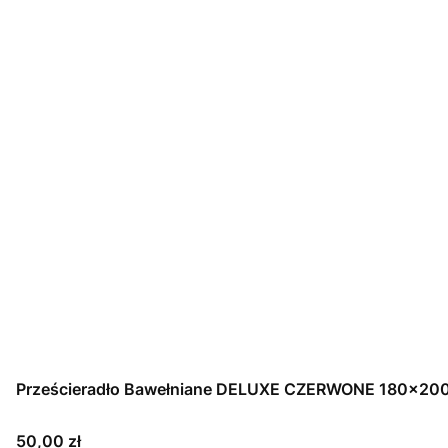
Prześcieradło Bawełniane DELUXE CZERWONE 180x20
Cena
50,00 zł