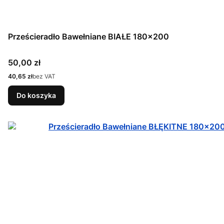
Prześcieradło Bawełniane BIAŁE 180x200
Cena
50,00 zł
Cena
40,65 zł
bez VAT
Do koszyka