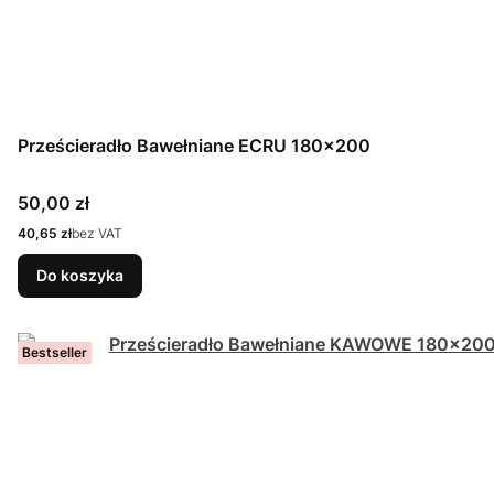
Prześcieradło Bawełniane ECRU 180x200
Cena
50,00 zł
Cena
40,65 zł
bez VAT
Do koszyka
Bestseller