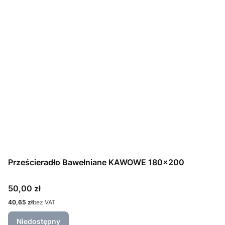
Prześcieradło Bawełniane KAWOWE 180x200
Cena
50,00 zł
Cena
40,65 zł
bez VAT
Niedostępny