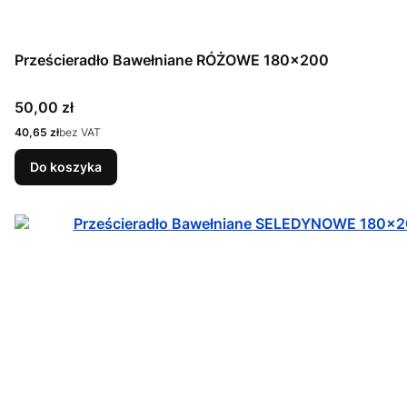
Prześcieradło Bawełniane RÓŻOWE 180x200
Cena
50,00 zł
Cena
40,65 zł
bez VAT
Do koszyka