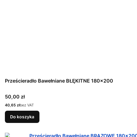
Prześcieradło Bawełniane BŁĘKITNE 180x200
Cena
50,00 zł
Cena
40,65 zł
bez VAT
Do koszyka