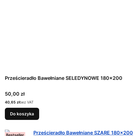
Prześcieradło Bawełniane SELEDYNOWE 180x200
Cena
50,00 zł
Cena
40,65 zł
bez VAT
Do koszyka
Bestseller