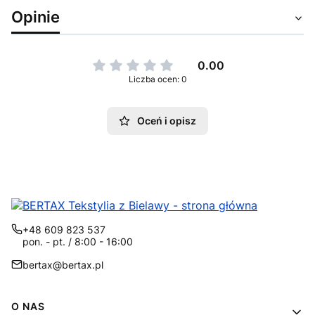
Opinie
0.00
Liczba ocen: 0
Oceń i opisz
+48 609 823 537
pon. - pt. / 8:00 - 16:00
bertax@bertax.pl
Linki w stopce
O NAS