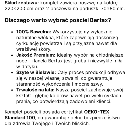
Skład zestawu:
komplet zawiera poszwę na kołdrę
220×200 cm oraz 2 poszewki na poduszki 70×80 cm.
Dlaczego warto wybrać pościel Bertax?
100% Bawełna:
Wykorzystujemy wyłącznie
naturalne włókna, które zapewniają doskonałą
cyrkulację powietrza i są przyjazne nawet dla
wrażliwej skóry.
Jakość Premium:
Idealny wybór na chłodniejsze
noce – flanela Bertax jest gruba i niezwykle miła
w dotyku.
Szyte w Bielawie:
Cały proces produkcji odbywa
się w naszej własnej szwalni, co gwarantuje
staranność wykończenia i mocne szwy.
Trwałość na lata:
Nasza pościel zachowuje swój
kształt i głębię kolorów nawet po wielu cyklach
prania, co potwierdzają zadowoleni klienci.
Komplet pościeli posiada certyfikat
OEKO-TEX
Standard 100
, co gwarantuje pełne bezpieczeństwo
dla zdrowia Twojego i Twoich bliskich.