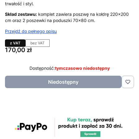
trwałość i styl.
Skład zestawu:
komplet zawiera poszwę na kołdrę 220×200
cm oraz 2 poszewki na poduszki 70×80 cm.
Przejdź do pełnego opisu
z VAT
bez VAT
Cena
170,00 zł
Dostępność:
tymczasowo niedostępny
Niedostępny