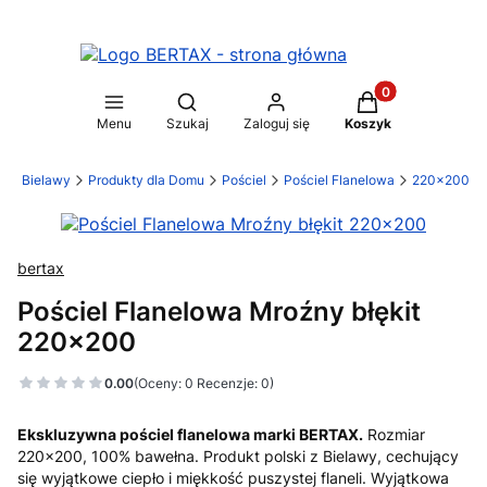
Produkty w koszy
Otwórz wyszukiwarkę
Menu
Szukaj
Zaloguj się
Koszyk
a z Bielawy
Produkty dla Domu
Pościel
Pościel Flanelowa
220x200
bertax
Pościel Flanelowa Mroźny błękit
220x200
0.00
(Oceny: 0 Recenzje: 0)
Ekskluzywna pościel flanelowa marki BERTAX.
Rozmiar
220x200, 100% bawełna. Produkt polski z Bielawy, cechujący
się wyjątkowe ciepło i miękkość puszystej flaneli. Wyjątkowa