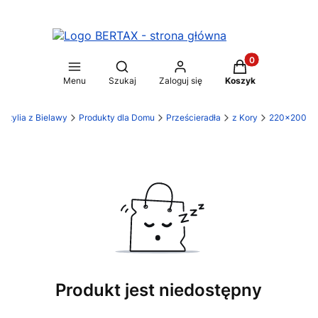
Produkty w koszy
Otwórz wyszukiwarkę
Menu
Szukaj
Zaloguj się
Koszyk
stylia z Bielawy
Produkty dla Domu
Prześcieradła
z Kory
220x200
Produkt jest niedostępny